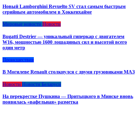
Новый Lamborghini Revuelto SV стал самым быстрым
серийным автомобилем в Хоккенхайме
Мировые новости
Новости
Bugatti Destrier — уникальный гиперкар с двигателем
W16, мощностью 1600 лошадиных сил и высотой всего
один метр
Происшествия
В Могилеве Renault столкнулся с двумя грузовиками МАЗ
Новости
Новости Беларуси
На перекрестке Пушкина — Притыцкого в Минске вновь
появилась «вафельная» разметка