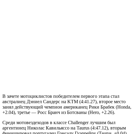
В зачете мотоциклистов победителем первого этапа стал
австралиец Дэниел Сандерс на KTM (4:41.27), второе место
занял действующий чемпион американец Рики Брабек (Honda,
+2.04), третье — Росс Бранч из Ботсваны (Hero, +2.26).
Среди мотовездеходов в классе Challenger лучшим был
аргентинец Николас Кавильяссо на Taurus (4:47.12), вторым
финишировал португалец Гонсалу Гуэррейру (Taurus, +0.04),