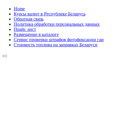
Skip
Home
to
Курсы валют в Республике Беларусь
content
Обратная связь
Политика обработки персональных данных
Прайс лист
Размещение в каталоге
Сервис проверки штрафов фотофиксации гаи
Стоимость топлива на заправках Беларуси
Авторулевой
Сайт про автомобили
Авторулевой