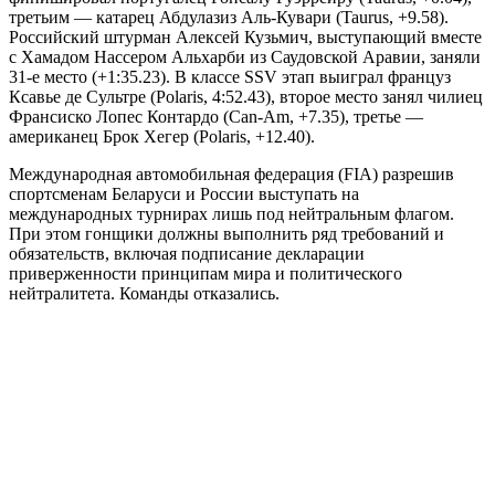
третьим — катарец Абдулазиз Аль-Кувари (Taurus, +9.58).
Российский штурман Алексей Кузьмич, выступающий вместе
с Хамадом Нассером Альхарби из Саудовской Аравии, заняли
31-е место (+1:35.23). В классе SSV этап выиграл француз
Ксавье де Сультре (Polaris, 4:52.43), второе место занял чилиец
Франсиско Лопес Контардо (Can-Am, +7.35), третье —
американец Брок Хегер (Polaris, +12.40).
Международная автомобильная федерация (FIA) разрешив
спортсменам Беларуси и России выступать на
международных турнирах лишь под нейтральным флагом.
При этом гонщики должны выполнить ряд требований и
обязательств, включая подписание декларации
приверженности принципам мира и политического
нейтралитета. Команды отказались.