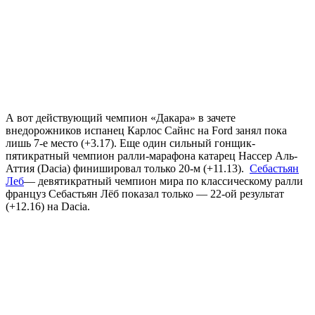
А вот действующий чемпион «Дакара» в зачете
внедорожников испанец Карлос Сайнс на Ford занял пока
лишь 7-е место (+3.17). Еще один сильный гонщик-
пятикратный чемпион ралли-марафона катарец Нассер Аль-
Аттия (Dacia) финишировал только 20-м (+11.13).
Себастьян
Леб
— девятикратный чемпион мира по классическому ралли
француз Себастьян Лёб показал только — 22-ой результат
(+12.16) на Dacia.