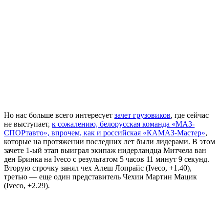
Но нас больше всего интересует
зачет грузовиков
, где сейчас
не выступает,
к сожалению, белорусская команда «МАЗ-
СПОРтавто», впрочем, как и российская «КАМАЗ-Мастер»
,
которые на протяжении последних лет были лидерами. В этом
зачете 1-ый этап выиграл экипаж нидерландца Митчела ван
ден Бринка на Iveco с результатом 5 часов 11 минут 9 секунд.
Вторую строчку занял чех Алеш Лопрайс (Iveco, +1.40),
третью — еще один представитель Чехии Мартин Мацик
(Iveco, +2.29).