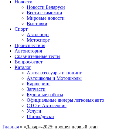
Сайт про автомобили
Новости
Новости Беларуси
Вести с таможни
Мировые новости
Выставки
Спорт
Автоспорт
Мотоспорт
Происшествия
Автоистория
Сравнительные тесты
Вопрос/ответ
Каталог
Автоакcессуары и тюнинг
Автошколы и Мотошколы
Каршеринг
Запчасти
Кузовные работы
Официальные дилеры легковых авто
СТО и Автосервис
Услуги
Шины/диски
Главная
»
«Дакар»-2025: прошел первый этап