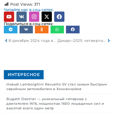
Post Views:
371
Читайте нас в соц-сетях:
Поделиться в соц-сетях:
В декабре 2024 года выдано 108 834 разрешения на допуск ТС к участию в дорожном движении
Дакар»-2025: четвертый этап в зачете грузовиков прошел под прессингом
ИНТЕРЕСНОЕ
Новый Lamborghini Revuelto SV стал самым быстрым
серийным автомобилем в Хоккенхайме
Bugatti Destrier — уникальный гиперкар с
двигателем W16, мощностью 1600 лошадиных сил и
высотой всего один метр