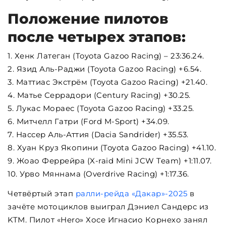
Положение пилотов
после четырех этапов:
1. Хенк Латеган (Toyota Gazoo Racing) – 23:36.24.
2. Язид Аль-Раджи (Toyota Gazoo Racing) +6.54.
3. Маттиас Экстрём (Toyota Gazoo Racing) +21.40.
4. Матье Серрадори (Century Racing) +30.25.
5. Лукас Мораес (Toyota Gazoo Racing) +33.25.
6. Митчелл Гатри (Ford M-Sport) +34.09.
7. Нассер Аль-Аттия (Dacia Sandrider) +35.53.
8. Хуан Круз Якопини (Toyota Gazoo Racing) +41.10.
9. Жоао Феррейра (X-raid Mini JCW Team) +1:11.07.
10. Урво Мяннама (Overdrive Racing) +1:17.36.
Четвёртый этап
ралли-рейда «Дакар»-2025
в
зачёте мотоциклов выиграл Дэниел Сандерс из
KTM. Пилот «Hero» Хосе Игнасио Корнехо занял