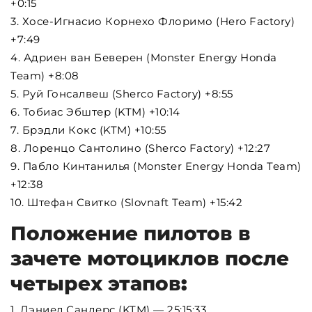
+0:15
3. Хосе-Игнасио Корнехо Флоримо (Hero Factory)
+7:49
4. Адриен ван Беверен (Monster Energy Honda
Team) +8:08
5. Руй Гонсалвеш (Sherco Factory) +8:55
6. Тобиас Эбштер (KTM) +10:14
7. Брэдли Кокс (KTM) +10:55
8. Лоренцо Сантолино (Sherco Factory) +12:27
9. Пабло Кинтанилья (Monster Energy Honda Team)
+12:38
10. Штефан Свитко (Slovnaft Team) +15:42
Положение пилотов в
зачете мотоциклов после
четырех этапов
:
1. Дэниел Сандерс (KTM) — 25:15:33