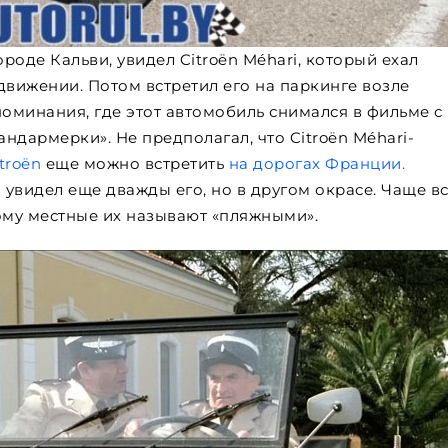
оде Кальви, увидел Citroën Méhari, который ехал
 движении. Потом встретил его на паркинге возле
поминания, где этот автомобиль снимался в фильме с
ндармерки». Не предполагал, что Citroën Méhari-
troën
еще можно встретить
на дорогах Франции.
 увидел еще дважды его, но в другом окрасе. Чаще в
ому местные их называют «пляжными».