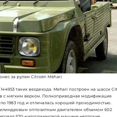
нес за рулем Citroën Méhari
144953 таких вездехода. Mehari построен на шасси Ci
зов с мягким верхом. Полноприводная модификация
по 1983 год и отличалась хорошей проходимостью.
цилиндровым оппозитным двигателем объемом 602
тировал 570-килограммовой машине неплохие