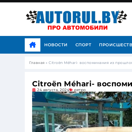
НОВОСТИ
СПОРТ
ПРОИСШЕСТ
Главная
»
Citroën Méhari- воспоминания из прошло
Citroën Méhari- воспом
24 августа, 2024
ретро