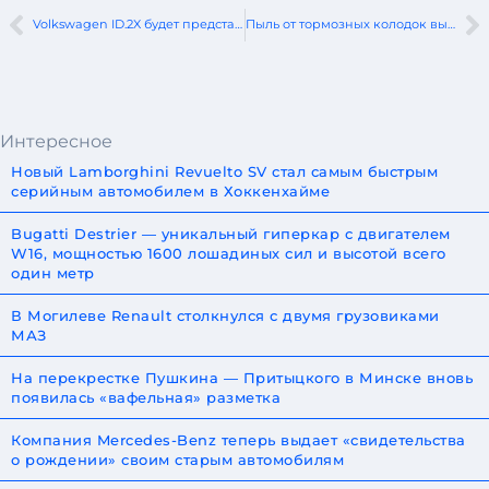
Volkswagen ID.2X будет представлен в сентябре
Пыль от тормозных колодок вызывает проблемы с легкими
Интересное
Новый Lamborghini Revuelto SV стал самым быстрым
серийным автомобилем в Хоккенхайме
Bugatti Destrier — уникальный гиперкар с двигателем
W16, мощностью 1600 лошадиных сил и высотой всего
один метр
В Могилеве Renault столкнулся с двумя грузовиками
МАЗ
На перекрестке Пушкина — Притыцкого в Минске вновь
появилась «вафельная» разметка
Компания Mercedes-Benz теперь выдает «свидетельства
о рождении» своим старым автомобилям