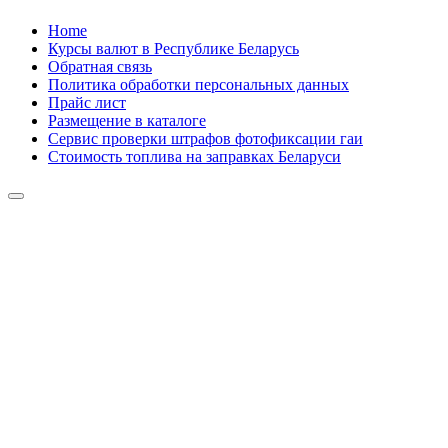
Skip
Home
to
Курсы валют в Республике Беларусь
content
Обратная связь
Политика обработки персональных данных
Прайс лист
Размещение в каталоге
Сервис проверки штрафов фотофиксации гаи
Стоимость топлива на заправках Беларуси
Авторулевой
Сайт про автомобили
Авторулевой