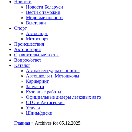
Сайт про автомобили
Новости
Новости Беларуси
Вести с таможни
Мировые новости
Выставки
Спорт
Автоспорт
Мотоспорт
Происшествия
Автоистория
Сравнительные тесты
Вопрос/ответ
Каталог
Автоакcессуары и тюнинг
Автошколы и Мотошколы
Каршеринг
Запчасти
Кузовные работы
Официальные дилеры легковых авто
СТО и Автосервис
Услуги
Шины/диски
Главная
»
Archives for 05.12.2025