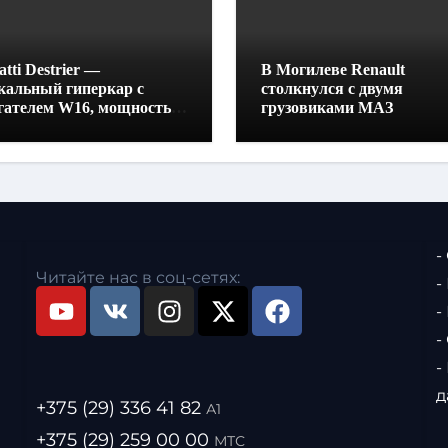
tti Destrier —
В Могилеве Renault
кальный гиперкар с
столкнулся с двумя
гателем W16, мощностью
грузовиками МАЗ
0 лошадиных сил и
отой всего один метр
-
Читайте нас в соц-сетях:
-
-
-
-
д
+375 (29) 336 41 82
А1
+375 (29) 259 00 00
МТС