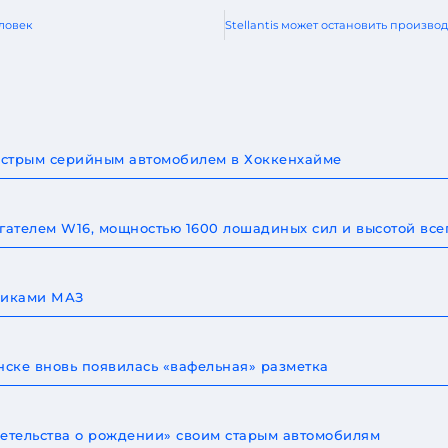
еловек
быстрым серийным автомобилем в Хоккенхайме
игателем W16, мощностью 1600 лошадиных сил и высотой все
овиками МАЗ
ске вновь появилась «вафельная» разметка
детельства о рождении» своим старым автомобилям