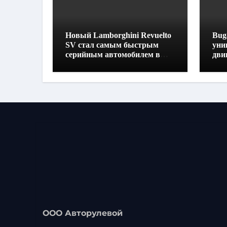
Новый Lamborghini Revuelto
Buga
SV стал самым быстрым
уни
серийным автомобилем в
дви
Хоккенхайме
160
выс
ООО Авторулевой