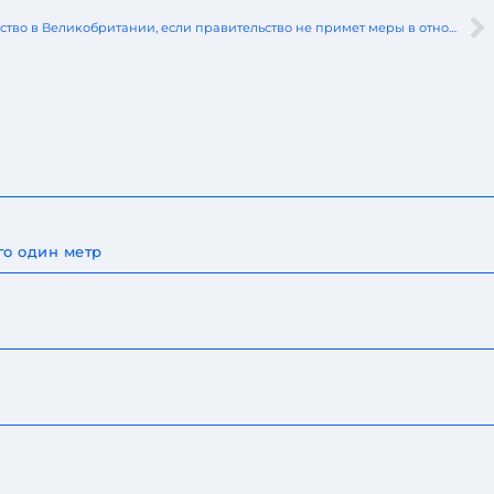
Stellantis может остановить производство в Великобритании, если правительство не примет меры в отношении электромобилей
го один метр