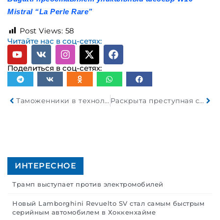
Mistral “La Perle Rare”
Post Views:
58
Читайте нас в соц-сетях:
Поделиться в соц-сетях:
Таможенники в технологической нише легковушки обнаружили психотропное вещества
Раскрыта преступная схема перемещения комплектующих для военной техники под видом китайских гражданских запчастей
ИНТЕРЕСНОЕ
Трамп выступает против электромобилей
Новый Lamborghini Revuelto SV стал самым быстрым
серийным автомобилем в Хоккенхайме