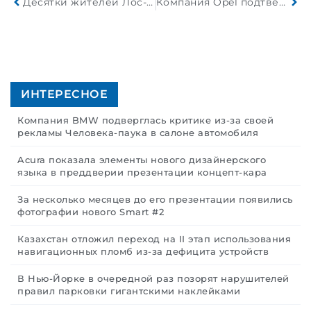
Десятки жителей Лос-Анджелеса утром после вручения премии «Оскар» не нашли свои автомобили там, где они их припарковали
Компания Opel подтвердила участие заводской команды в Формуле E
ИНТЕРЕСНОЕ
Компания BMW подверглась критике из-за своей
рекламы Человека-паука в салоне автомобиля
Acura показала элементы нового дизайнерского
языка в преддверии презентации концепт-кара
За несколько месяцев до его презентации появились
фотографии нового Smart #2
Казахстан отложил переход на II этап использования
навигационных пломб из-за дефицита устройств
В Нью-Йорке в очередной раз позорят нарушителей
правил парковки гигантскими наклейками