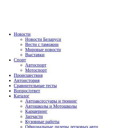
Авторулевой
Сайт про автомобили
Новости
Новости Беларуси
Вести с таможни
Мировые новости
Выставки
Спорт
Автоспорт
Мотоспорт
Происшествия
Автоистория
Сравнительные тесты
Вопрос/ответ
Каталог
Автоакcессуары и тюнинг
Автошколы и Мотошколы
Каршеринг
Запчасти
Кузовные работы
Официальные дилеры легковых авто