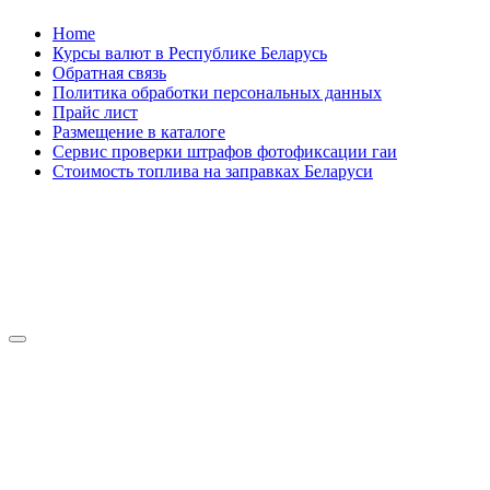
Skip
Home
to
Курсы валют в Республике Беларусь
content
Обратная связь
Политика обработки персональных данных
Прайс лист
Размещение в каталоге
Сервис проверки штрафов фотофиксации гаи
Стоимость топлива на заправках Беларуси
Авторулевой
Сайт про автомобили