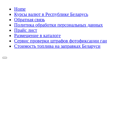
Skip
Home
to
Курсы валют в Республике Беларусь
content
Обратная связь
Политика обработки персональных данных
Прайс лист
Размещение в каталоге
Сервис проверки штрафов фотофиксации гаи
Стоимость топлива на заправках Беларуси
Авторулевой
Сайт про автомобили
Авторулевой