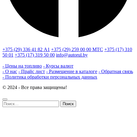
+375 (29) 336 41 82
А1
+375 (29) 259 00 00
МТС
+375 (17) 310
50 01
+375 (17) 319 50 00
info@autorul.by
- Цены на топливо
- Курсы валют
- О нас
- Прайс лист
- Размещение в каталоге
- Обратная связь
- Политика обработки персональных данных
© 2024 - Все права защищены!
Найти: