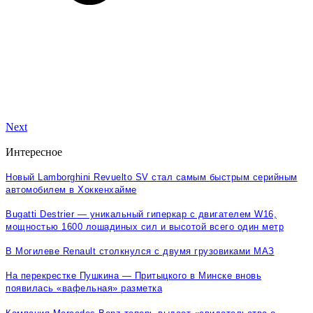
Next
Интересное
Новый Lamborghini Revuelto SV стал самым быстрым серийным
автомобилем в Хоккенхайме
Bugatti Destrier — уникальный гиперкар с двигателем W16,
мощностью 1600 лошадиных сил и высотой всего один метр
В Могилеве Renault столкнулся с двумя грузовиками МАЗ
На перекрестке Пушкина — Притыцкого в Минске вновь
появилась «вафельная» разметка