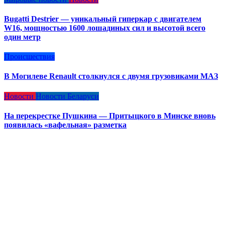
Bugatti Destrier — уникальный гиперкар с двигателем
W16, мощностью 1600 лошадиных сил и высотой всего
один метр
Происшествия
В Могилеве Renault столкнулся с двумя грузовиками МАЗ
Новости
Новости Беларуси
На перекрестке Пушкина — Притыцкого в Минске вновь
появилась «вафельная» разметка