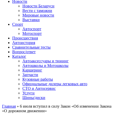
Сайт про автомобили
Новости
Новости Беларуси
Вести с таможни
Мировые новости
Выставки
Спорт
Автоспорт
Мотоспорт
Происшествия
Автоистория
Сравнительные тесты
Вопрос/ответ
Каталог
Автоакcессуары и тюнинг
Автошколы и Мотошколы
Каршеринг
Запчасти
Кузовные работы
Официальные дилеры легковых авто
СТО и Автосервис
Услуги
Шины/диски
Главная
»
6 июля вступил в силу Закон «Об изменении Закона
«О дорожном движении»