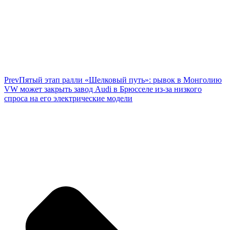
Prev
Пятый этап ралли «Шелковый путь»: рывок в Монголию
VW может закрыть завод Audi в Брюсселе из-за низкого
спроса на его электрические модели