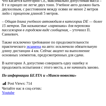
Что касается категории CE, максимально допустимая масса –
8 т и прицеп не легче двух тонн. Учебное авто должно быть
двухосевым, с расстоянием между осями не менее 2 метров
либо с прицепом длиной 5 метров.
–
Общая длина учебного автомобиля в категории
DE
— более
15 метров. Так называемые «гармошки» для перевозки
пассажиров в городском виде сообщения,
– уточнил П.
Санкевич.
Также исключено требование по продолжительности
практического
экзамена
на авто: исключили обязательную
длину дистанции 4 км. Сейчас акцент на выполнение
основных элементов, предусмотренных для сдачи.
В категории А допустимо совершить одну ошибку и
продолжить испытания с этого места, а не начинать заново.
По информации БЕЛТА и «Минск-новости»
Post Views:
714
Читайте нас в соц-сетях:
Youtube