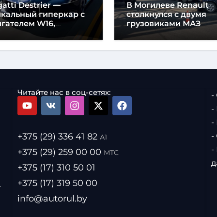
atti Destrier —
В Могилеве Renault
икальный гиперкар с
столкнулся с двумя
гателем W16,
грузовиками МАЗ
щностью 1600
шадиных сил и
отой всего один метр
Читайте нас в соц-сетях:
-
-
-
+375 (29) 336 41 82
-
А1
-
+375 (29) 259 00 00
МТС
д
+375 (17) 310 50 01
+375 (17) 319 50 00
.
info@autorul.by