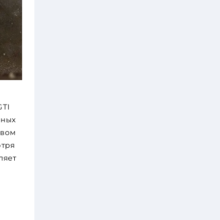
GTI
иных
овом
отря
ляет