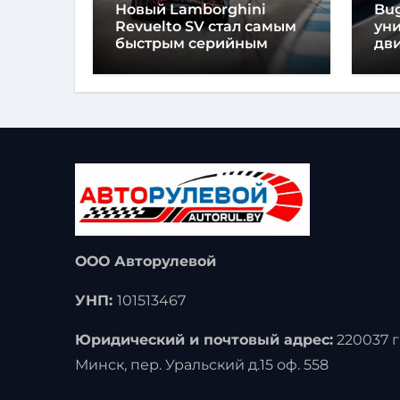
Новый Lamborghini
Bug
Revuelto SV стал самым
ун
быстрым серийным
дви
автомобилем в
мо
Хоккенхайме
ло
выс
ООО Авторулевой
УНП:
101513467
Юридический и почтовый адрес:
220037 г
Минск, пер. Уральский д.15 оф. 558