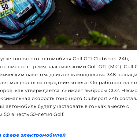
ске гоночного автомобиля Golf GTI Clubsport 24h,
 вместе с тремя классическими Golf GTI (MK1). Golf 
амическим пакетом: двигатель мощностью 348 лошад
ает мощность на передние колеса. Он работает на н
торое, как утверждается, снижает выбросы CO2. Несм
симальная скорость гоночного Clubsport 24h состав
ный автомобиль будет участвовать в гонках вместе с
50 в честь 50-летия Golf.
в сфере электромобилей