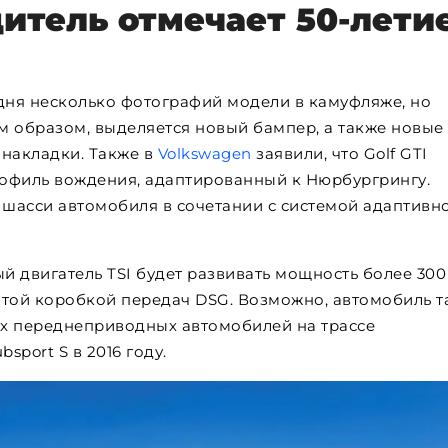
итель отмечает 50-лети
ня несколько фотографий модели в камуфляже, но
им образом, выделяется новый бампер, а также новые
 накладки. Также в
Volkswagen
заявили, что Golf GTI
рофиль вождения, адаптированный к Нюрбургрингу.
шасси автомобиля в сочетании с системой адаптивн
й двигатель TSI будет развивать мощность более 300
атой ​​коробкой передач DSG. Возможно, автомобиль 
х переднеприводных автомобилей на трассе
bsport S в 2016 году.