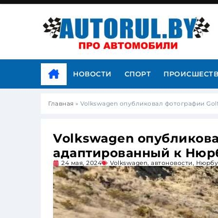
НОВОСТИ
СПОРТ
ПРОИСШЕСТ
Главная
»
Volkswagen опубликовал фотографии Golf
Volkswagen опубликовал
адаптированный к Нюр
24 мая, 2024
Volkswagen
,
автоновости
,
Нюрбу