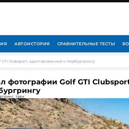
ВИЯ
АВТОИСТОРИЯ
СРАВНИТЕЛЬНЫЕ ТЕСТЫ
ВО
 GTI Clubsport, адаптированный к Нюрбургрингу
 фотографии Golf GTI Clubsport
бургрингу
ргринг
,
трек