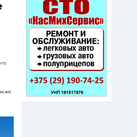
е
ого
также