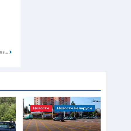
Семье Михаэля Шумахера выплатит 200 тысяч евро компенсации за фейковое интервью журналу
Новости
Новости Беларуси