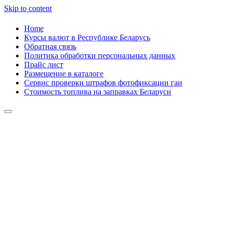
Skip to content
Home
Курсы валют в Республике Беларусь
Обратная связь
Политика обработки персональных данных
Прайс лист
Размещение в каталоге
Сервис проверки штрафов фотофиксации гаи
Стоимость топлива на заправках Беларуси
Авторулевой
Сайт про автомобили