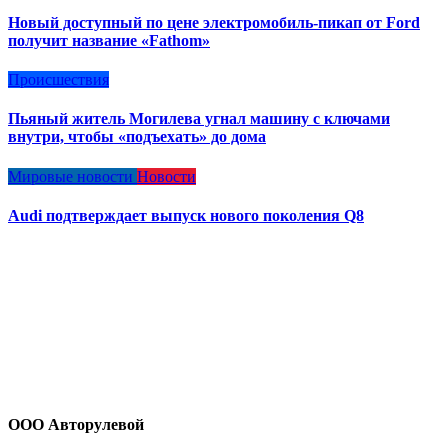
Новый доступный по цене электромобиль-пикап от Ford
получит название «Fathom»
Происшествия
Пьяный житель Могилева угнал машину с ключами
внутри, чтобы «подъехать» до дома
Мировые новости
Новости
Audi подтверждает выпуск нового поколения Q8
ООО Авторулевой