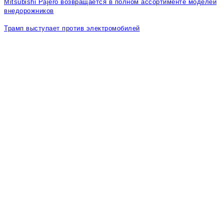
Mitsubishi Pajero возвращается в полном ассортименте моделей
внедорожников
Трамп выступает против электромобилей