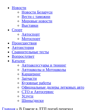
Авторулевой
Сайт про автомобили
Новости
Новости Беларуси
Вести с таможни
Мировые новости
Выставки
Спорт
Автоспорт
Мотоспорт
Происшествия
Автоистория
Сравнительные тесты
Вопрос/ответ
Каталог
Автоакcессуары и тюнинг
Автошколы и Мотошколы
Каршеринг
Запчасти
Кузовные работы
Официальные дилеры легковых авто
СТО и Автосервис
Услуги
Шины/диски
Главная
»
В Гомеле в ДТП погиб пешеход