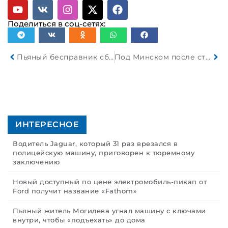
Поделиться в соц-сетях:
Пьяный бесправник сбил велосипедиста и врезался в бетонное ограждение. Погибли 2 человека
Под Минском после столкновения с фурой опрокинулся легковой автомобиль Toyota
ИНТЕРЕСНОЕ
Водитель Jaguar, который 31 раз врезался в
полицейскую машину, приговорен к тюремному
заключению
Новый доступный по цене электромобиль-пикап от
Ford получит название «Fathom»
Пьяный житель Могилева угнал машину с ключами
внутри, чтобы «подъехать» до дома