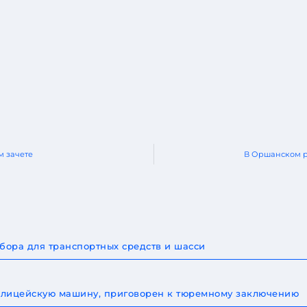
м зачете
В Оршанском ра
бора для транспортных средств и шасси
 полицейскую машину, приговорен к тюремному заключению