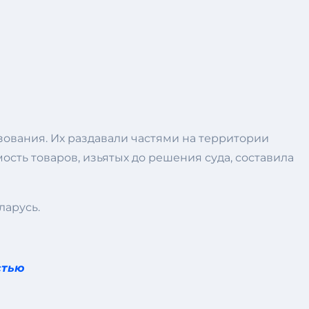
зования. Их раздавали частями на территории
ть товаров, изьятых до решения суда, составила
ларусь.
стью