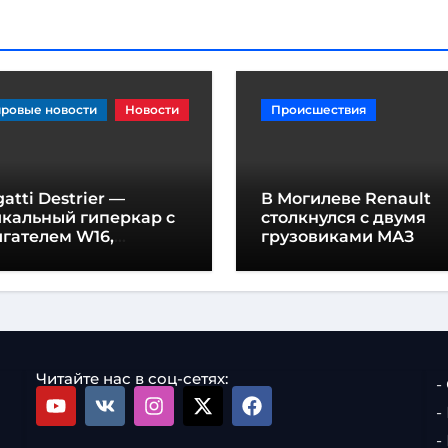
ровые новости
Новости
Происшествия
atti Destrier —
В Могилеве Renault
икальный гиперкар с
столкнулся с двумя
гателем W16,
грузовиками МАЗ
щностью 1600
шадиных сил и
отой всего один метр
Читайте нас в соц-сетях:
-
-
-