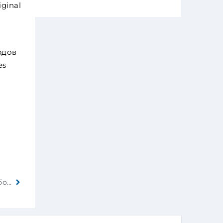
ginal
рдов
es
Fiat пытается сделать гибридную версию 500 более привлекательной, выпуская серию 500 Dolcevita