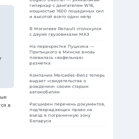
гиперкар с двигателем W16,
мощностью 1600 лошадиных сил
и высотой всего один метр
В Могилеве Renault столкнулся
с двумя грузовиками МАЗ
На перекрестке Пушкина —
Притыцкого в Минске вновь
появилась «вафельная»
т
разметка
Компания Mercedes-Benz теперь
выдает «свидетельства о
рождении» своим старым
автомобилям
ные
Расширен перечень документов,
ся в
подтверждающих право на
въезд в пограничную зону
Беларуси