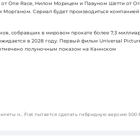
от One Race, Нилом Морицем и Павуном Шетти от Ori
 Морганом. Сериал будет производиться компанией
мов, собравших в мировом прокате более 7,3 миллиа
жидается в 2028 году. Первый фильм Universal Pictur
ет отмечено полуночным показом на Каннском
Благодаря дебюту Макса Ферстаппена, билеты на 24-часовую гонку на Нюрбургринге впервые были распроданы полностью