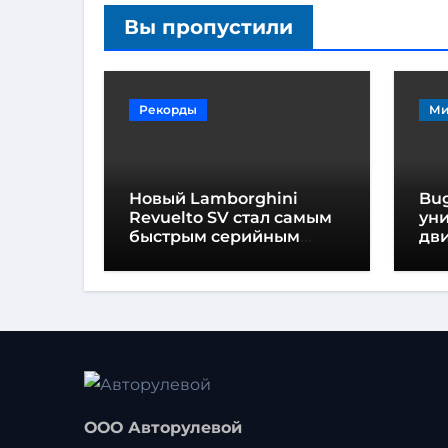
Вы пропустили
Рекорды
Ми
Новый Lamborghini
Bug
Revuelto SV стал самым
ун
быстрым серийным
дви
автомобилем в
мо
Хоккенхайме
ло
выс
ООО Авторулевой