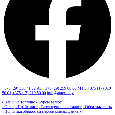
+375 (29) 336 41 82
А1
+375 (29) 259 00 00
МТС
+375 (17) 310
50 01
+375 (17) 319 50 00
info@autorul.by
- Цены на топливо
- Курсы валют
- О нас
- Прайс лист
- Размещение в каталоге
- Обратная связь
- Политика обработки персональных данных