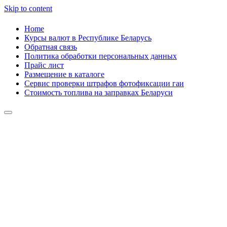
Skip to content
Home
Курсы валют в Республике Беларусь
Обратная связь
Политика обработки персональных данных
Прайс лист
Размещение в каталоге
Сервис проверки штрафов фотофиксации гаи
Стоимость топлива на заправках Беларуси
Авторулевой
Сайт про автомобили