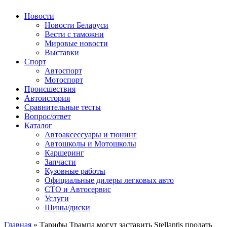
Авторулевой
Сайт про автомобили
Новости
Новости Беларуси
Вести с таможни
Мировые новости
Выставки
Спорт
Автоспорт
Мотоспорт
Происшествия
Автоистория
Сравнительные тесты
Вопрос/ответ
Каталог
Автоакcессуары и тюнинг
Автошколы и Мотошколы
Каршеринг
Запчасти
Кузовные работы
Официальные дилеры легковых авто
СТО и Автосервис
Услуги
Шины/диски
Главная
»
Тарифы Трампа могут заставить Stellantis продать