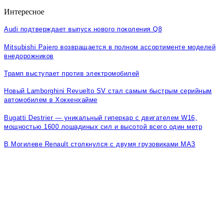
Интересное
Audi подтверждает выпуск нового поколения Q8
Mitsubishi Pajero возвращается в полном ассортименте моделей
внедорожников
Трамп выступает против электромобилей
Новый Lamborghini Revuelto SV стал самым быстрым серийным
автомобилем в Хоккенхайме
Bugatti Destrier — уникальный гиперкар с двигателем W16,
мощностью 1600 лошадиных сил и высотой всего один метр
В Могилеве Renault столкнулся с двумя грузовиками МАЗ