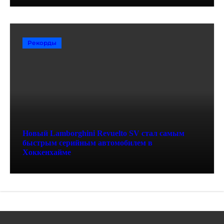
Рекорды
Новый Lamborghini Revuelto SV стал самым
быстрым серийным автомобилем в
Хоккенхайме