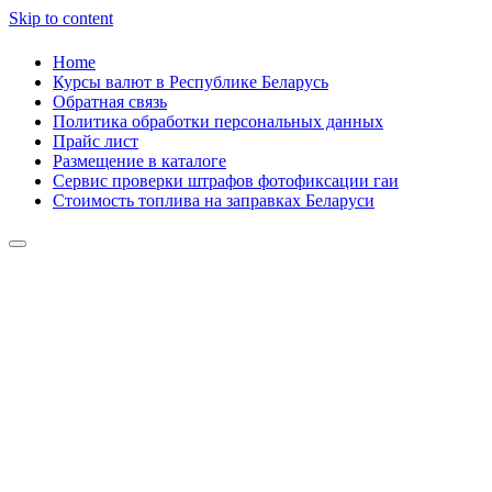
Skip to content
Home
Курсы валют в Республике Беларусь
Обратная связь
Политика обработки персональных данных
Прайс лист
Размещение в каталоге
Сервис проверки штрафов фотофиксации гаи
Стоимость топлива на заправках Беларуси
Авторулевой
Сайт про автомобили