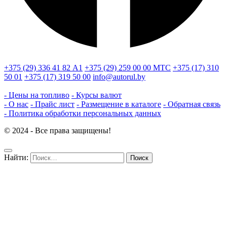
+375 (29) 336 41 82
А1
+375 (29) 259 00 00
МТС
+375 (17) 310
50 01
+375 (17) 319 50 00
info@autorul.by
- Цены на топливо
- Курсы валют
- О нас
- Прайс лист
- Размещение в каталоге
- Обратная связь
- Политика обработки персональных данных
© 2024 - Все права защищены!
Найти: