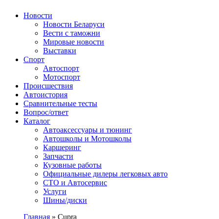
Авторулевой
Сайт про автомобили
Новости
Новости Беларуси
Вести с таможни
Мировые новости
Выставки
Спорт
Автоспорт
Мотоспорт
Происшествия
Автоистория
Сравнительные тесты
Вопрос/ответ
Каталог
Автоакcессуары и тюнинг
Автошколы и Мотошколы
Каршеринг
Запчасти
Кузовные работы
Официальные дилеры легковых авто
СТО и Автосервис
Услуги
Шины/диски
Главная
»
Cupra