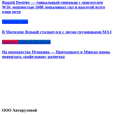
Bugatti Destrier — уникальный гиперкар с двигателем
W16, мощностью 1600 лошадиных сил и высотой всего
один метр
Происшествия
В Могилеве Renault столкнулся с двумя грузовиками МАЗ
Новости
Новости Беларуси
На перекрестке Пушкина — Притыцкого в Минске вновь
появилась «вафельная» разметка
ООО Авторулевой