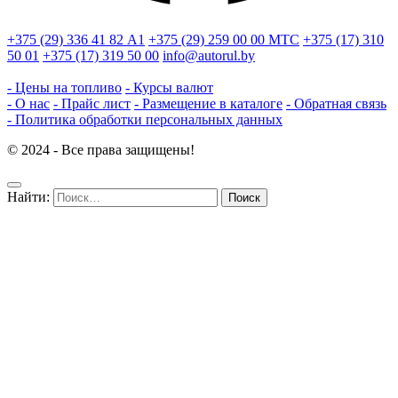
+375 (29) 336 41 82
А1
+375 (29) 259 00 00
МТС
+375 (17) 310
50 01
+375 (17) 319 50 00
info@autorul.by
- Цены на топливо
- Курсы валют
- О нас
- Прайс лист
- Размещение в каталоге
- Обратная связь
- Политика обработки персональных данных
© 2024 - Все права защищены!
Найти: