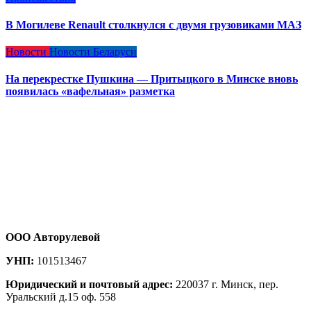
В Могилеве Renault столкнулся с двумя грузовиками МАЗ
Новости
Новости Беларуси
На перекрестке Пушкина — Притыцкого в Минске вновь
появилась «вафельная» разметка
ООО Авторулевой
УНП:
101513467
Юридический и почтовый адрес:
220037 г. Минск, пер.
Уральский д.15 оф. 558