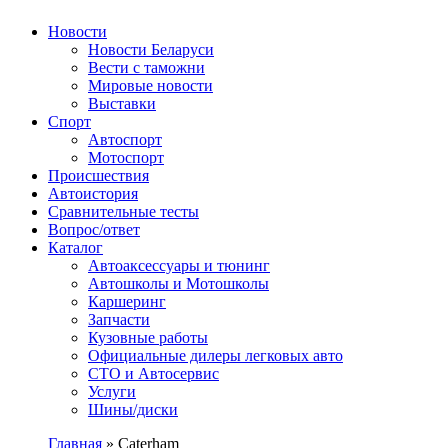
Авторулевой
Сайт про автомобили
Новости
Новости Беларуси
Вести с таможни
Мировые новости
Выставки
Спорт
Автоспорт
Мотоспорт
Происшествия
Автоистория
Сравнительные тесты
Вопрос/ответ
Каталог
Автоакcессуары и тюнинг
Автошколы и Мотошколы
Каршеринг
Запчасти
Кузовные работы
Официальные дилеры легковых авто
СТО и Автосервис
Услуги
Шины/диски
Главная
»
Caterham