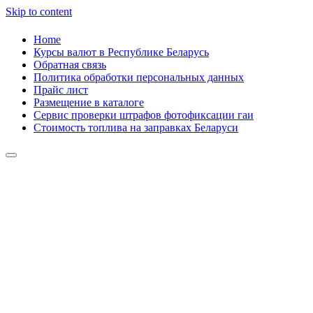
Skip to content
Home
Курсы валют в Республике Беларусь
Обратная связь
Политика обработки персональных данных
Прайс лист
Размещение в каталоге
Сервис проверки штрафов фотофиксации гаи
Стоимость топлива на заправках Беларуси
Авторулевой
Сайт про автомобили