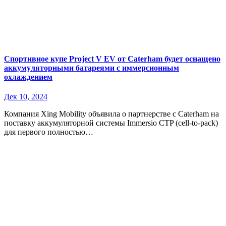
Спортивное купе Project V EV от Caterham будет оснащено
аккумуляторными батареями с иммерсионным
охлаждением
Дек 10, 2024
Компания Xing Mobility объявила о партнерстве с Caterham на
поставку аккумуляторной системы Immersio CTP (cell-to-pack)
для первого полностью…