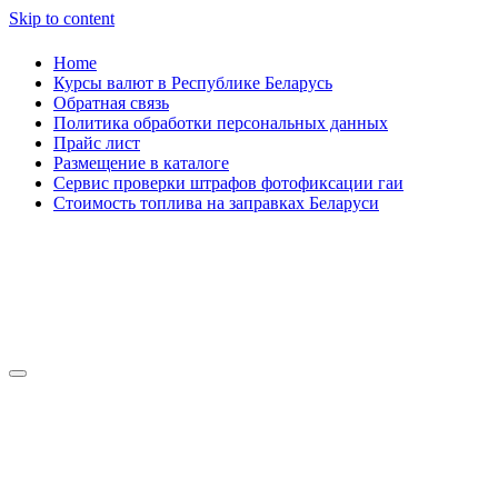
Skip to content
Home
Курсы валют в Республике Беларусь
Обратная связь
Политика обработки персональных данных
Прайс лист
Размещение в каталоге
Сервис проверки штрафов фотофиксации гаи
Стоимость топлива на заправках Беларуси
Авторулевой
Сайт про автомобили