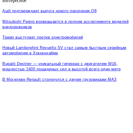
Интересное
Audi подтверждает выпуск нового поколения Q8
Mitsubishi Pajero возвращается в полном ассортименте моделей
внедорожников
Трамп выступает против электромобилей
Новый Lamborghini Revuelto SV стал самым быстрым серийным
автомобилем в Хоккенхайме
Bugatti Destrier — уникальный гиперкар с двигателем W16,
мощностью 1600 лошадиных сил и высотой всего один метр
В Могилеве Renault столкнулся с двумя грузовиками МАЗ