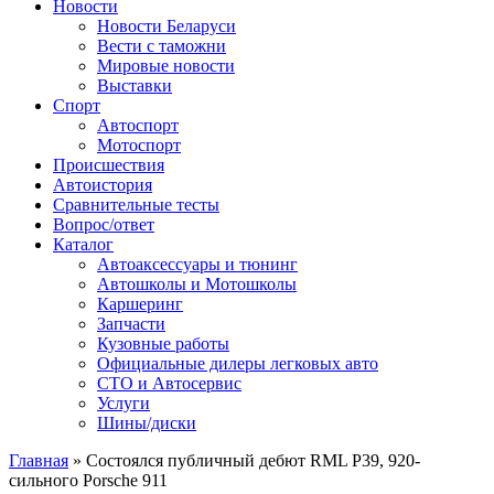
Сайт про автомобили
Новости
Новости Беларуси
Вести с таможни
Мировые новости
Выставки
Спорт
Автоспорт
Мотоспорт
Происшествия
Автоистория
Сравнительные тесты
Вопрос/ответ
Каталог
Автоакcессуары и тюнинг
Автошколы и Мотошколы
Каршеринг
Запчасти
Кузовные работы
Официальные дилеры легковых авто
СТО и Автосервис
Услуги
Шины/диски
Главная
»
Состоялся публичный дебют RML P39, 920-
сильного Porsche 911