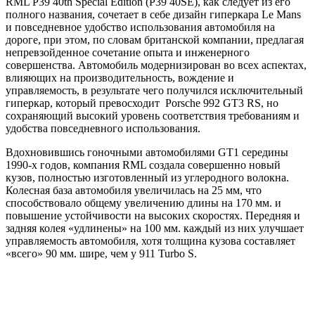
RML P39 40th Special Edition (P39 40SE), как следует из его
полного названия, сочетает в себе дизайн гиперкара Le Mans
и повседневное удобство использования автомобиля на
дороге, при этом, по словам британской компании, предлагая
непревзойденное сочетание опыта и инженерного
совершенства. Автомобиль модернизирован во всех аспектах,
влияющих на производительность, вождение и
управляемость, в результате чего получился исключительный
гиперкар, который превосходит Porsche 992 GT3 RS, но
сохраняющий высокий уровень соответствия требованиям и
удобства повседневного использования.
Вдохновившись гоночными автомобилями GT1 середины
1990-х годов, компания RML создала совершенно новый
кузов, полностью изготовленный из углеродного волокна.
Колесная база автомобиля увеличилась на 25 мм, что
способствовало общему увеличению длины на 170 мм. и
повышение устойчивости на высоких скоростях. Передняя и
задняя колея «удлинены» на 100 мм. каждый из них улучшает
управляемость автомобиля, хотя толщина кузова составляет
«всего» 90 мм. шире, чем у 911 Turbo S.