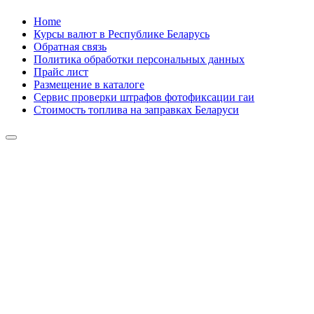
Skip
Home
to
Курсы валют в Республике Беларусь
content
Обратная связь
Политика обработки персональных данных
Прайс лист
Размещение в каталоге
Сервис проверки штрафов фотофиксации гаи
Стоимость топлива на заправках Беларуси
Авторулевой
Сайт про автомобили
Авторулевой