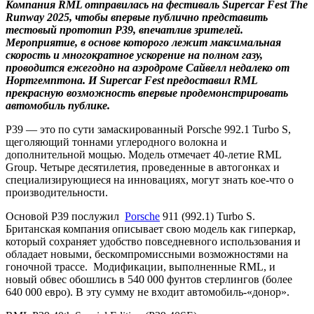
Компания RML отправилась на фестиваль Supercar Fest The
Runway 2025, чтобы впервые публично представить
тестовый прототип P39, впечатлив зрителей.
Мероприятие, в основе которого лежит максимальная
скорость и многократное ускорение на полном газу,
проводится ежегодно на аэродроме Сайвелл недалеко от
Нортгемптона. И Supercar Fest предоставил RML
прекрасную возможность впервые продемонстрировать
автомобиль публике.
P39 — это по сути замаскированный Porsche 992.1 Turbo S,
щеголяющий тоннами углеродного волокна и
дополнительной мощью. Модель отмечает 40-летие RML
Group. Четыре десятилетия, проведенные в автогонках и
специализирующиеся на инновациях, могут знать кое-что о
производительности.
Основой P39 послужил
Porsche
911 (992.1) Turbo S.
Британская компания описывает свою модель как гиперкар,
который сохраняет удобство повседневного использования и
обладает новыми, бескомпромиссными возможностями на
гоночной трассе. Модификации, выполненные RML, и
новый обвес обошлись в 540 000 фунтов стерлингов (более
640 000 евро). В эту сумму не входит автомобиль-«донор».