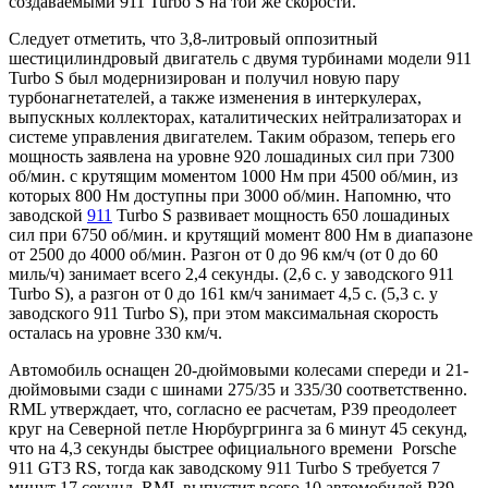
создаваемыми 911 Turbo S на той же скорости.
Следует отметить, что 3,8-литровый оппозитный
шестицилиндровый двигатель с двумя турбинами модели 911
Turbo S был модернизирован и получил новую пару
турбонагнетателей, а также изменения в интеркулерах,
выпускных коллекторах, каталитических нейтрализаторах и
системе управления двигателем. Таким образом, теперь его
мощность заявлена ​​на уровне 920 лошадиных сил при 7300
об/мин. с крутящим моментом 1000 Нм при 4500 об/мин, из
которых 800 Нм доступны при 3000 об/мин. Напомню, что
заводской
911
Turbo S развивает мощность 650 лошадиных
сил при 6750 об/мин. и крутящий момент 800 Нм в диапазоне
от 2500 до 4000 об/мин. Разгон от 0 до 96 км/ч (от 0 до 60
миль/ч) занимает всего 2,4 секунды. (2,6 с. у заводского 911
Turbo S), а разгон от 0 до 161 км/ч занимает 4,5 с. (5,3 с. у
заводского 911 Turbo S), при этом максимальная скорость
осталась на уровне 330 км/ч.
Автомобиль оснащен 20-дюймовыми колесами спереди и 21-
дюймовыми сзади с шинами 275/35 и 335/30 соответственно.
RML утверждает, что, согласно ее расчетам, P39 преодолеет
круг на Северной петле Нюрбургринга за 6 минут 45 секунд,
что на 4,3 секунды быстрее официального времени Porsche
911 GT3 RS, тогда как заводскому 911 Turbo S требуется 7
минут 17 секунд. RML выпустит всего 10 автомобилей P39