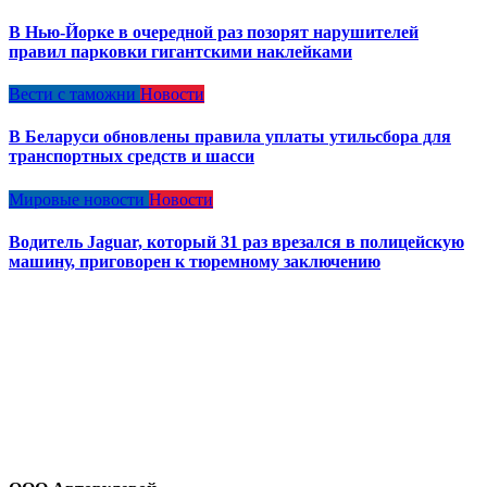
В Нью-Йорке в очередной раз позорят нарушителей
правил парковки гигантскими наклейками
Вести с таможни
Новости
В Беларуси обновлены правила уплаты утильсбора для
транспортных средств и шасси
Мировые новости
Новости
Водитель Jaguar, который 31 раз врезался в полицейскую
машину, приговорен к тюремному заключению