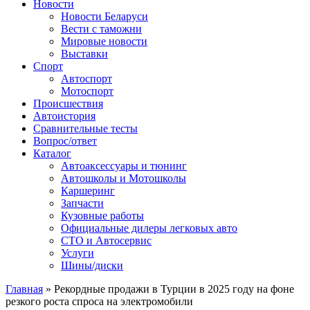
Сайт про автомобили
Новости
Новости Беларуси
Вести с таможни
Мировые новости
Выставки
Спорт
Автоспорт
Мотоспорт
Происшествия
Автоистория
Сравнительные тесты
Вопрос/ответ
Каталог
Автоакcессуары и тюнинг
Автошколы и Мотошколы
Каршеринг
Запчасти
Кузовные работы
Официальные дилеры легковых авто
СТО и Автосервис
Услуги
Шины/диски
Главная
»
Рекордные продажи в Турции в 2025 году на фоне
резкого роста спроса на электромобили