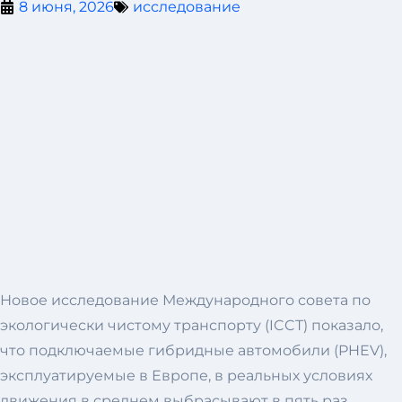
8 июня, 2026
исследование
Новое исследование Международного совета по
экологически чистому транспорту (ICCT) показало,
что подключаемые гибридные автомобили (PHEV),
эксплуатируемые в Европе, в реальных условиях
движения в среднем выбрасывают в пять раз