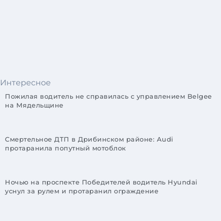
Интересное
Пожилая водитель не справилась с управлением Belgee
на Мядельщине
Смертельное ДТП в Дрибинском районе: Audi
протаранила попутный мотоблок
Ночью на проспекте Победителей водитель Hyundai
уснул за рулем и протаранил ограждение