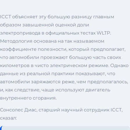
ICCT объясняет эту большую разницу главным
образом завышенной оценкой доли
электропривода в официальных тестах WLTP.
Методология основана на так называемом
коэффициенте полезности, который предполагает,
что автомобили проезжают большую часть своих
километров в чисто электрическом режиме. Однако
данные из реальной практики показывают, что
автомобили заряжаются реже, чем предполагалось,
и, как следствие, чаще используют двигатель
внутреннего сгорания.
Сонсолес Диас, старший научный сотрудник ICCT,
сказал: