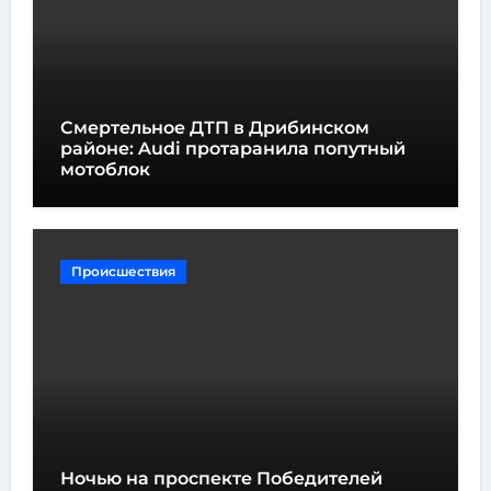
Смертельное ДТП в Дрибинском
районе: Audi протаранила попутный
мотоблок
Происшествия
Ночью на проспекте Победителей