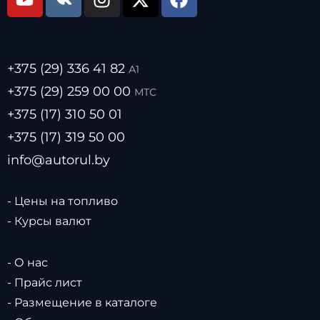
+375 (29) 336 41 82
А1
+375 (29) 259 00 00
МТС
+375 (17) 310 50 01
+375 (17) 319 50 00
info@autorul.by
- Цены на топливо
- Курсы валют
- О нас
- Прайс лист
- Размещение в каталоге