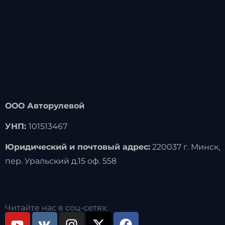
ООО Авторулевой
УНП:
101513467
Юридический и почтовый адрес:
220037 г. Минск,
пер. Уральский д.15 оф. 558
Читайте нас в соц-сетях: