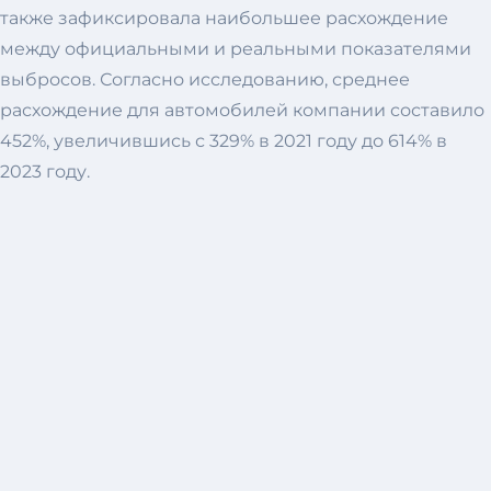
также зафиксировала наибольшее расхождение
между официальными и реальными показателями
выбросов. Согласно исследованию, среднее
расхождение для автомобилей компании составило
452%, увеличившись с 329% в 2021 году до 614% в
2023 году.