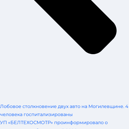
Лобовое столкновение двух авто на Могилевщине. 4
человека госпитализированы
УП «БЕЛТЕХОСМОТР» проинформировало о