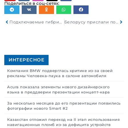
Поделиться в соц-сетях:
Подключаемые гибридные автомобили в реальности выбрасывают в атмосферу в пять раз больше CO2
Белорусу прислали по запчастям запрещенный беспилотный летательный аппарат
ИНТЕРЕСНОЕ
Компания BMW подверглась критике из-за своей
рекламы Человека-паука в салоне автомобиля
Acura показала элементы нового дизайнерского
языка в преддверии презентации концепт-кара
За несколько месяцев до его презентации появились
фотографии нового Smart #2
Казахстан отложил переход на II этап использования
навигационных пломб из-за дефицита устройств