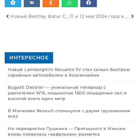
Новый Bentley Batur Convertible — последний Bentley W12 с открытым верхом
11 и 12 мая 2024 года в Минске пройдет АВТОШОУ «ТАЧКИ»
ИНТЕРЕСНОЕ
Новый Lamborghini Revuelto SV стал самым быстрым
серийным автомобилем в Хоккенхайме
Bugatti Destrier — уникальный гиперкар с
двигателем W16, мощностью 1600 лошадиных сил и
высотой всего один метр
В Могилеве Renault столкнулся с двумя грузовиками
МАЗ
На перекрестке Пушкина — Притыцкого в Минске
вновь появилась «вафельная» разметка