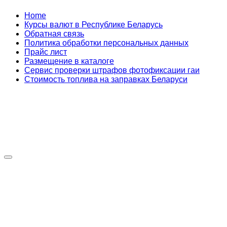
Skip
Home
to
Курсы валют в Республике Беларусь
content
Обратная связь
Политика обработки персональных данных
Прайс лист
Размещение в каталоге
Сервис проверки штрафов фотофиксации гаи
Стоимость топлива на заправках Беларуси
Авторулевой
Сайт про автомобили