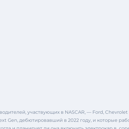
одителей, участвующих в NASCAR, — Ford, Chevrolet 
t Gen, дебютировавший в 2022 году, и которые рабо
 когда и планирует ли она включить электрокар в с