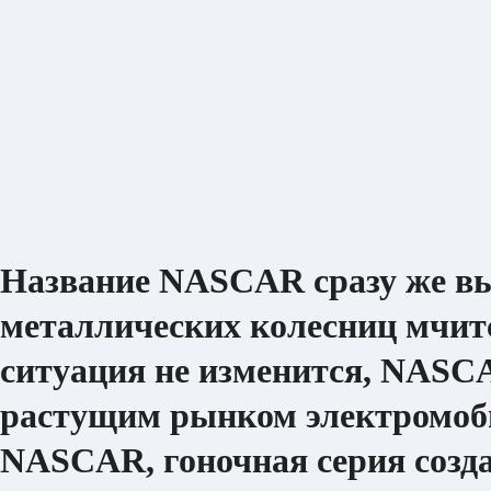
Название NASCAR сразу же выз
металлических колесниц мчитс
ситуация не изменится, NASCA
растущим рынком электромоби
NASCAR, гоночная серия созд