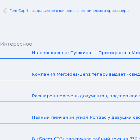
Ford Capri: возвращение в качестве электрического кроссовера
Интересное
На перекрестке Пушкина — Притыцкого в Мин
Компания Mercedes-Benz теперь выдает «сви
Расширен перечень документов, подтверждаю
Пьяный пинчанин угнал Pontiac у девушки св
В «Брест-СЭЗ» задержали тайный груз на 730 