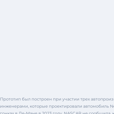
Прототип был построен при участии трех автопроизв
инженерами, которые проектировали автомобиль Nex
гонках в Ле-Мане в 2023 году. NASCAR не сообщила,