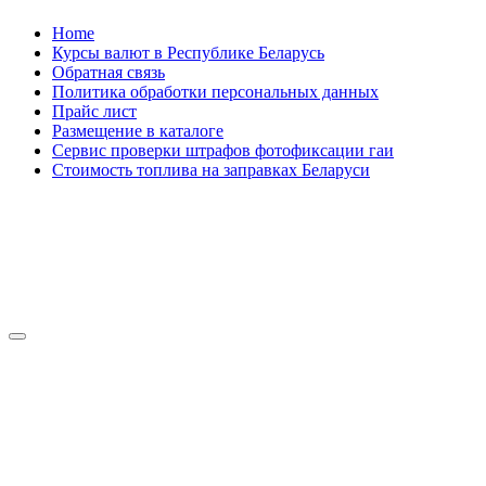
Skip
Home
to
Курсы валют в Республике Беларусь
content
Обратная связь
Политика обработки персональных данных
Прайс лист
Размещение в каталоге
Сервис проверки штрафов фотофиксации гаи
Стоимость топлива на заправках Беларуси
Авторулевой
Сайт про автомобили