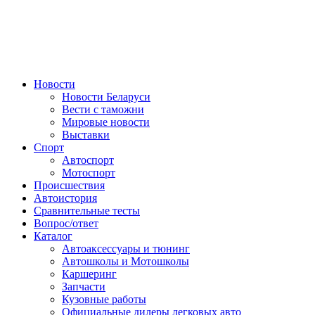
Авторулевой
Сайт про автомобили
Новости
Новости Беларуси
Вести с таможни
Мировые новости
Выставки
Спорт
Автоспорт
Мотоспорт
Происшествия
Автоистория
Сравнительные тесты
Вопрос/ответ
Каталог
Автоакcессуары и тюнинг
Автошколы и Мотошколы
Каршеринг
Запчасти
Кузовные работы
Официальные дилеры легковых авто