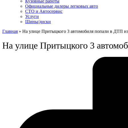
Кузовные работы
Официальные дилеры легковых авто
СТО и Автосервис
Услуги
Шины/диски
Главная
»
На улице Притыцкого 3 автомобиля попали в ДТП из
На улице Притыцкого 3 автомоб