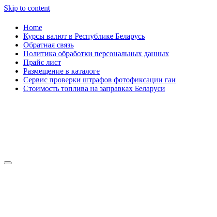
Skip to content
Home
Курсы валют в Республике Беларусь
Обратная связь
Политика обработки персональных данных
Прайс лист
Размещение в каталоге
Сервис проверки штрафов фотофиксации гаи
Стоимость топлива на заправках Беларуси
Авторулевой
Сайт про автомобили