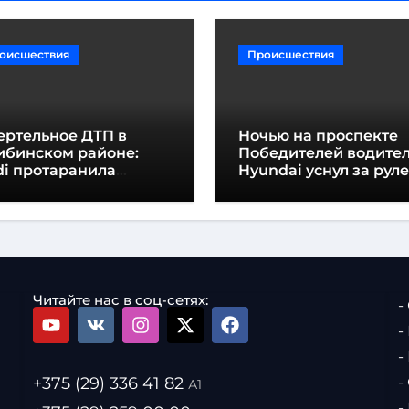
оисшествия
Происшествия
ертельное ДТП в
Ночью на проспекте
ибинском районе:
Победителей водите
di протаранила
Hyundai уснул за рулем и
путный мотоблок
протаранил огражде
Читайте нас в соц-сетях:
-
-
-
+375 (29) 336 41 82
-
А1
-