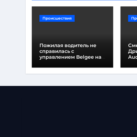
Происшествия
Пр
Пожилая водитель не
См
справилась с
Др
управлением Belgee на
Au
Мядельщине
по