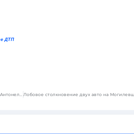
те ДТП
Гран-при Монако: победная серия Кими Антонелли продолжается