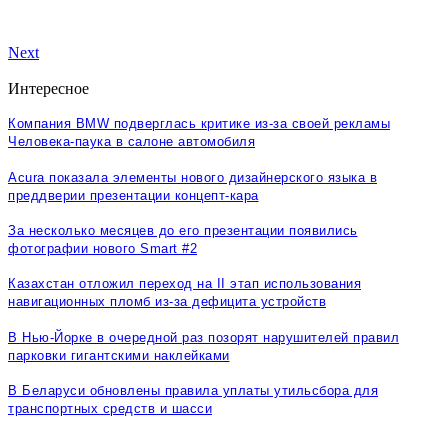
Next
Интересное
Компания BMW подверглась критике из-за своей рекламы
Человека-паука в салоне автомобиля
Acura показала элементы нового дизайнерского языка в
преддверии презентации концепт-кара
За несколько месяцев до его презентации появились
фотографии нового Smart #2
Казахстан отложил переход на II этап использования
навигационных пломб из-за дефицита устройств
В Нью-Йорке в очередной раз позорят нарушителей правил
парковки гигантскими наклейками
В Беларуси обновлены правила уплаты утильсбора для
транспортных средств и шасси