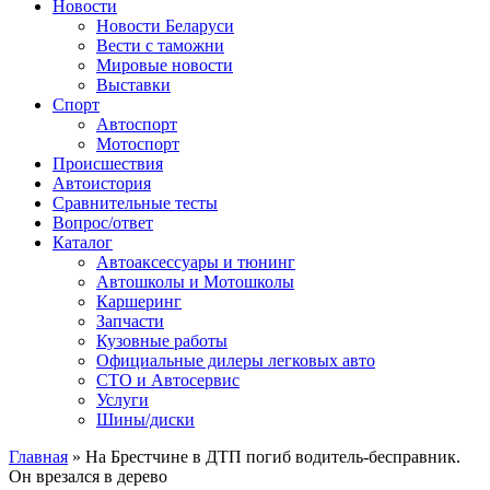
Сайт про автомобили
Новости
Новости Беларуси
Вести с таможни
Мировые новости
Выставки
Спорт
Автоспорт
Мотоспорт
Происшествия
Автоистория
Сравнительные тесты
Вопрос/ответ
Каталог
Автоакcессуары и тюнинг
Автошколы и Мотошколы
Каршеринг
Запчасти
Кузовные работы
Официальные дилеры легковых авто
СТО и Автосервис
Услуги
Шины/диски
Главная
»
На Брестчине в ДТП погиб водитель-бесправник.
Он врезался в дерево