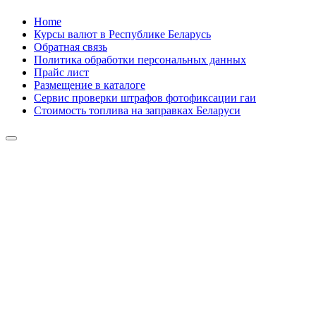
Skip
Home
to
Курсы валют в Республике Беларусь
content
Обратная связь
Политика обработки персональных данных
Прайс лист
Размещение в каталоге
Сервис проверки штрафов фотофиксации гаи
Стоимость топлива на заправках Беларуси
Авторулевой
Сайт про автомобили
Авторулевой