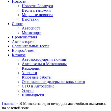
Сайт про автомобили
Новости
Новости Беларуси
Вести с таможни
Мировые новости
Выставки
Спорт
Автоспорт
Мотоспорт
Происшествия
Автоистория
Сравнительные тесты
Вопрос/ответ
Каталог
Автоакcессуары и тюнинг
Автошколы и Мотошколы
Каршеринг
Запчасти
Кузовные работы
Официальные дилеры легковых авто
СТО и Автосервис
Услуги
Шины/диски
Главная
»
В Минске за один вечер два автомобиля оказались
на зеленой зоне