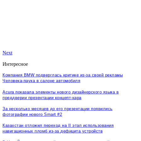
Next
Интересное
Компания BMW подверглась критике из-за своей рекламы
Человека-паука в салоне автомобиля
Acura показала элементы нового дизайнерского языка в
преддверии презентации концепт-кара
За несколько месяцев до его презентации появились
фотографии нового Smart #2
Казахстан отложил переход на II этап использования
навигационных пломб из-за дефицита устройств