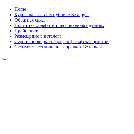
Skip
Home
to
Курсы валют в Республике Беларусь
content
Обратная связь
Политика обработки персональных данных
Прайс лист
Размещение в каталоге
Сервис проверки штрафов фотофиксации гаи
Стоимость топлива на заправках Беларуси
Авторулевой
Сайт про автомобили
Авторулевой