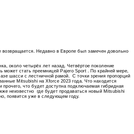
ние возвращается. Недавно в Европе был замечен довольно
нка, около четырёх лет назад. Четвёртое поколение
ь может стать преемницей Pajero Sport . По крайней мере,
базе шасси с лестничной рамой. С точки зрения пропорций
ные Mitsubishi на Xforce 2023 года. Что находится
еди прочего, что будет доступна подключаемая гибридная
кже неизвестно где будет продаваться новый Mitsubishi
но, появится уже в следующем году.