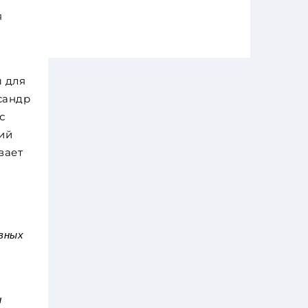
я
ы для
сандр
с
ий
вает
вных
и