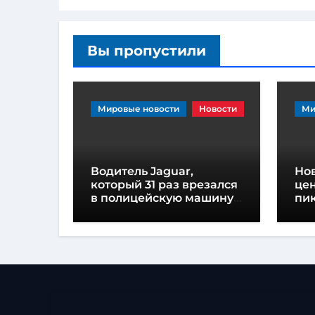
Вы пропустили
Мировые новости
Новости
Ми
Водитель Jaguar,
Но
который 31 раз врезался
це
в полицейскую машину,
пик
приговорен к
на
тюремному заключению