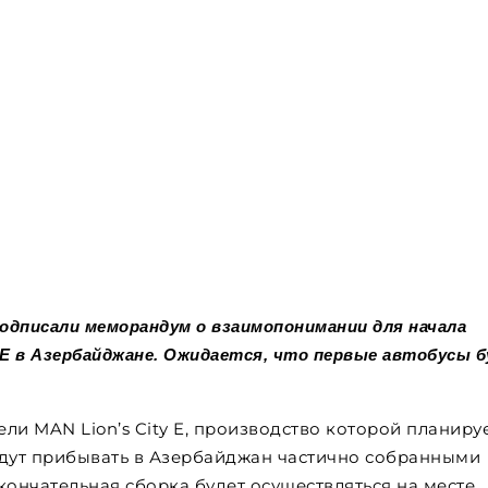
 подписали меморандум о взаимопонимании для начала
y E в Азербайджане. Ожидается, что первые автобусы 
ли MAN Lion’s City E, производство которой планиру
удут прибывать в Азербайджан частично собранными
кончательная сборка будет осуществляться на месте.