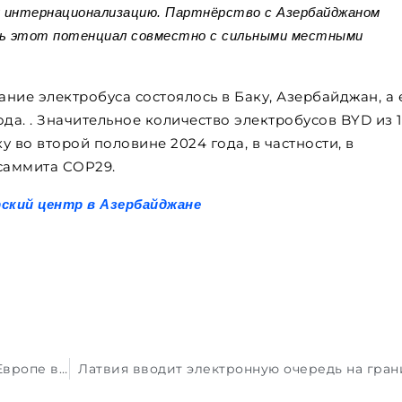
у интернационализацию. Партнёрство с Азербайджаном
ть этот потенциал совместно с сильными местными
ание электробуса состоялось в Баку, Азербайджан, а 
ода. . Значительное количество электробусов BYD из 
 во второй половине 2024 года, в частности, в
 саммита COP29.
рский центр в Азербайджане
Число регистраций электромобилей в Европе выросло на 30 процентов
Латвия вводит электронную очередь на гра