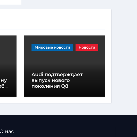
Мировые новости
Новости
Audi подтверждает
ину
выпуск нового
обы
поколения Q8
 О нас