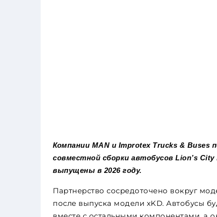
Компании MAN и Improtex Trucks & Buses
совместной сборки автобусов Lion’s Cit
выпущены в 2026 году.
Партнерство сосредоточено вокруг моде
после выпуска модели xKD. Автобусы б
вместе с остальными компонентами, а о