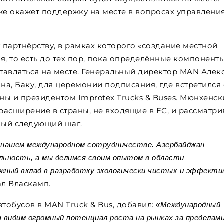
же окажет поддержку на месте в вопросах управлени
партнёрству, в рамках которого «создание местной
я, то есть до тех пор, пока определённые компонент
ставляться на месте. Генеральный директор MAN Алек
а, Баку, для церемонии подписания, где встретился 
ы и президентом Improtex Trucks & Buses. Мюнхенск
асширение в страны, не входящие в ЕС, и рассматри
ный следующий шаг.
 нашем международном сотрудничестве. Азербайджан
льность, а мы делимся своим опытом в области
жный вклад в разработку экологически чистых и эффекти
л Власкамп.
тобусов в MAN Truck & Bus, добавил:
«Международный
ы видим огромный потенциал роста на рынках за пределам