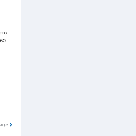
его
160
нице