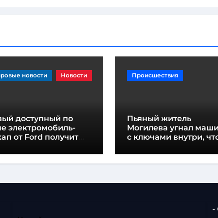
ровые новости
Новости
Происшествия
вый доступный по
Пьяный житель
не электромобиль-
Могилева угнал маш
ап от Ford получит
с ключами внутри, чт
звание «Fathom»
«подъехать» до дома
-