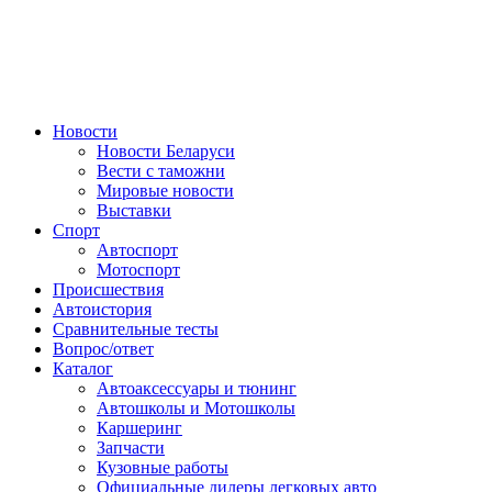
Авторулевой
Сайт про автомобили
Новости
Новости Беларуси
Вести с таможни
Мировые новости
Выставки
Спорт
Автоспорт
Мотоспорт
Происшествия
Автоистория
Сравнительные тесты
Вопрос/ответ
Каталог
Автоакcессуары и тюнинг
Автошколы и Мотошколы
Каршеринг
Запчасти
Кузовные работы
Официальные дилеры легковых авто