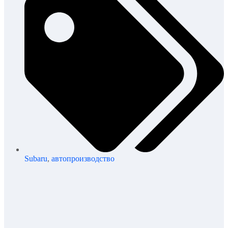
Subaru
,
автопроизводство