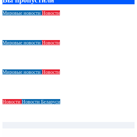
Вы пропустили
Мировые новости
Новости
Компания BMW подверглась критике из-за своей рекламы
Человека-паука в салоне автомобиля
Мировые новости
Новости
Acura показала элементы нового дизайнерского языка в
преддверии презентации концепт-кара
Мировые новости
Новости
За несколько месяцев до его презентации появились
фотографии нового Smart #2
Новости
Новости Беларуси
Казахстан отложил переход на II этап использования
навигационных пломб из-за дефицита устройств