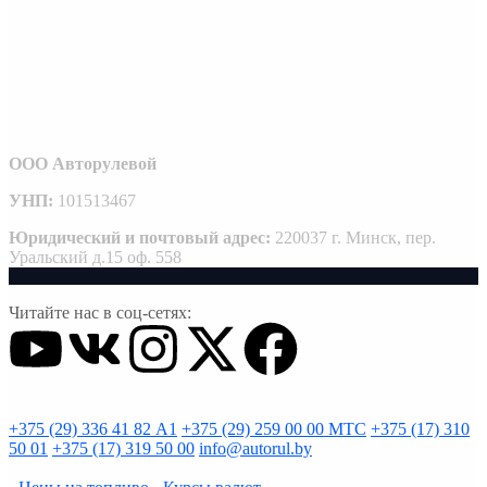
ООО Авторулевой
УНП:
101513467
Юридический и почтовый адрес:
220037 г. Минск, пер.
Уральский д.15 оф. 558
Читайте нас в соц-сетях:
+375 (29) 336 41 82
А1
+375 (29) 259 00 00
МТС
+375 (17) 310
50 01
+375 (17) 319 50 00
info@autorul.by