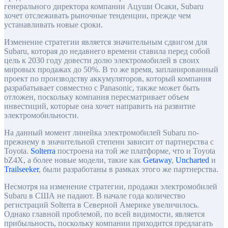
генерального директора компании Ацуши Осаки, Subaru
хочет отслеживать рыночные тенденции, прежде чем
устанавливать новые сроки.
Изменение стратегии является значительным сдвигом для
Subaru, которая до недавнего времени ставила перед собой
цель к 2030 году довести долю электромобилей в своих
мировых продажах до 50%. В то же время, запланированный
проект по производству аккумуляторов, который компания
разрабатывает совместно с Panasonic, также может быть
отложен, поскольку компания пересматривает объем
инвестиций, которые она хочет направить на развитие
электромобильности.
На данный момент линейка электромобилей Subaru по-
прежнему в значительной степени зависит от партнерства с
Toyota.
Solterra
построена на той же платформе, что и Toyota
bZ4X, а более новые модели, такие как
Getaway
,
Uncharted
и
Trailseeker
, были разработаны в рамках этого же партнерства.
Несмотря на изменение стратегии, продажи электромобилей
Subaru в США не падают. В начале года количество
регистраций Solterra в Северной Америке увеличилось.
Однако главной проблемой, по всей видимости, является
прибыльность, поскольку компании приходится предлагать