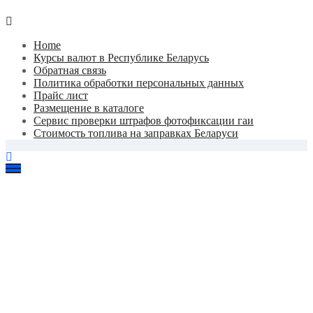
Home
Курсы валют в Республике Беларусь
Обратная связь
Политика обработки персональных данных
Прайс лист
Размещение в каталоге
Сервис проверки штрафов фотофиксации гаи
Стоимость топлива на заправках Беларуси
Авторулевой
Сайт про автомобили