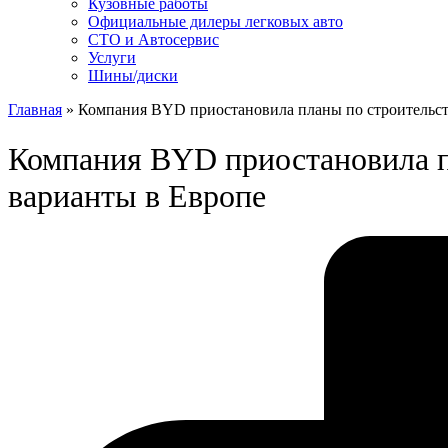
Кузовные работы
Официальные дилеры легковых авто
СТО и Автосервис
Услуги
Шины/диски
Главная
»
Компания BYD приостановила планы по строительств
Компания BYD приостановила пл
варианты в Европе