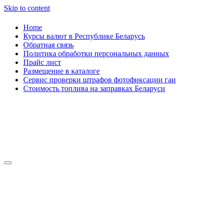
Skip to content
Home
Курсы валют в Республике Беларусь
Обратная связь
Политика обработки персональных данных
Прайс лист
Размещение в каталоге
Сервис проверки штрафов фотофиксации гаи
Стоимость топлива на заправках Беларуси
Авторулевой
Сайт про автомобили