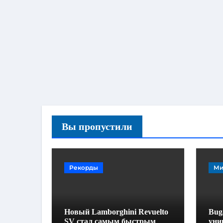
Вы пропустили
Рекорды
Ми
Новый Lamborghini Revuelto
Buga
SV стал самым быстрым
уни