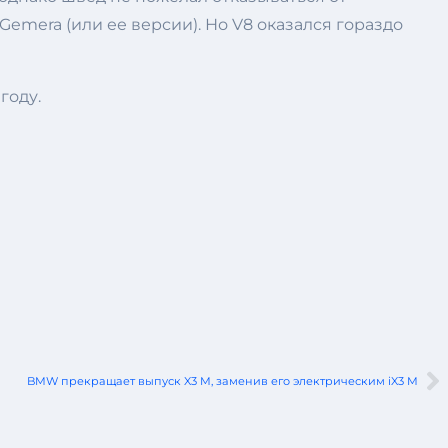
Gemera (или ее версии). Но V8 оказался гораздо
году.
BMW прекращает выпуск X3 M, заменив его электрическим iX3 M