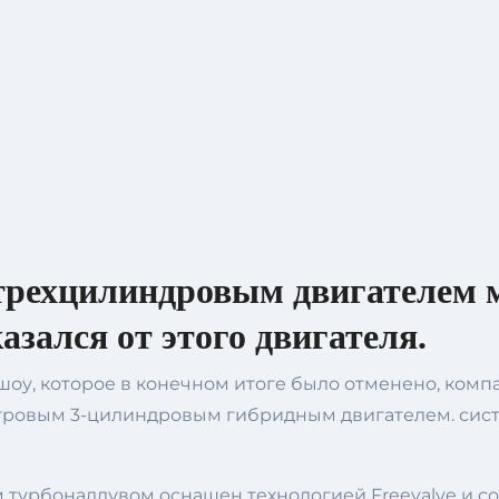
 трехцилиндровым двигателем
азался от этого двигателя.
 шоу, которое в конечном итоге было отменено, ком
тровым 3-цилиндровым гибридным двигателем. сист
турбонаддувом оснащен технологией Freevalve и со