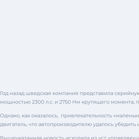
Год назад шведская компания представила серийну
мощностью 2300 л.с. и 2750 Нм крутящего момента, 
Однако, как оказалось, привлекательность «малень
двигатель, что автопроизводителю удалось убедить и
Вышеуказанная новость исходила из уст управляюще