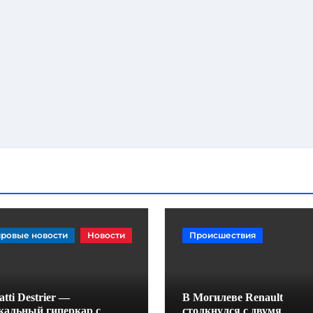
ровые новости
Новости
Происшествия
tti Destrier —
В Могилеве Renault
кальный гиперкар с
столкнулся с двумя