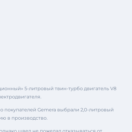
ционный» 5-литровый твин-турбо двигатель V8
лектродвигателя.
ало покупателей Gemera выбрали 2,0-литровый
ию в производство.
однако швед не пожелал отказываться от