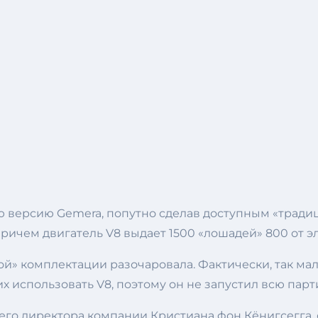
ю версию Gemera, попутно сделав доступным «тради
причем двигатель V8 выдает 1500 «лошадей» 800 от э
кой» комплектации разочаровала. Фактически, так м
х использовать V8, поэтому он не запустил всю парт
го директора компании Кристиана фон Кёнигсегга, 