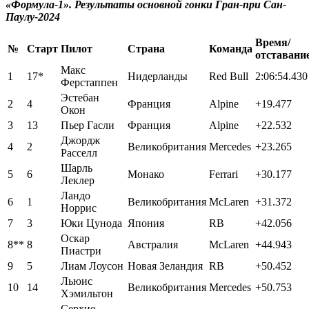
«Формула-1». Результаты основной гонки Гран-при Сан-
Паулу-2024
Время/
№
Старт
Пилот
Страна
Команда
отставани
Макс
1
17*
Нидерланды
Red Bull
2:06:54.430
Ферстаппен
Эстебан
2
4
Франция
Alpine
+19.477
Окон
3
13
Пьер Гасли
Франция
Alpine
+22.532
Джордж
4
2
Великобритания
Mercedes
+23.265
Расселл
Шарль
5
6
Монако
Ferrari
+30.177
Леклер
Ландо
6
1
Великобритания
McLaren
+31.372
Норрис
7
3
Юки Цунода
Япония
RB
+42.056
Оскар
8**
8
Австралия
McLaren
+44.943
Пиастри
9
5
Лиам Лоусон
Новая Зеландия
RB
+50.452
Льюис
10
14
Великобритания
Mercedes
+50.753
Хэмильтон
Серхио