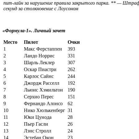
пит-лайн за нарушение правила закрытого парка. *
*
— Штраф
секунд за столкновение с Лоусоном
«Формула-1». Личный зачет
Место
Пилот
Очки
1
Макс Ферстаппен
393
2
Ландо Норрис
331
3
Шарль Леклер
307
4
Оскар Пиастри
262
5
Карлос Сайнс
244
6
Джордж Расселл
192
7
Льюис Хэмильтон
190
8
Серхио Перес
151
9
Фернандо Алонсо
62
10
Нико Хюлькенберг
31
11
Юки Цунода
28
12
Пьер Гасли
26
13
Лэнс Стролл
24
14
Эстебан Окон
23