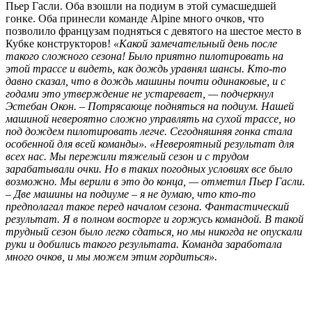
Пьер Гасли. Оба взошли на подиум в этой сумасшедшей
гонке. Оба принесли команде Alpine много очков, что
позволило французам подняться с девятого на шестое место в
Кубке конструкторов!
«Какой замечательный день после
такого сложного сезона! Было приятно пилотировать на
этой трассе и видеть, как дождь уравнял шансы. Кто-то
давно сказал, что в дождь машины почти одинаковые, и с
годами это утверждение не устаревает, — подчеркнул
Эстебан Окон. – Потрясающе подняться на подиум. Нашей
машиной невероятно сложно управлять на сухой трассе, но
под дождем пилотировать легче. Сегодняшняя гонка стала
особенной для всей команды». «Невероятный результат для
всех нас. Мы пережили тяжелый сезон и с трудом
зарабатывали очки. Но в таких погодных условиях все было
возможно. Мы верили в это до конца, — отметил Пьер Гасли.
– Две машины на подиуме – я не думаю, что кто-то
предполагал такое перед началом сезона. Фантастический
результат. Я в полном восторге и горжусь командой. В такой
трудный сезон было легко сдаться, но мы никогда не опускали
руки и добились такого результата. Команда заработала
много очков, и мы можем этим гордиться».