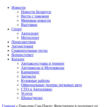
Авторулевой
Сайт про автомобили
Новости
Новости Беларуси
Вести с таможни
Мировые новости
Выставки
Спорт
Автоспорт
Мотоспорт
Происшествия
Автоистория
Сравнительные тесты
Вопрос/ответ
Каталог
Автоакcессуары и тюнинг
Автошколы и Мотошколы
Каршеринг
Запчасти
Кузовные работы
Официальные дилеры легковых авто
СТО и Автосервис
Услуги
Шины/диски
Главная
»
Гран-при Сан-Паулу: Ферстаппен в полушаге от