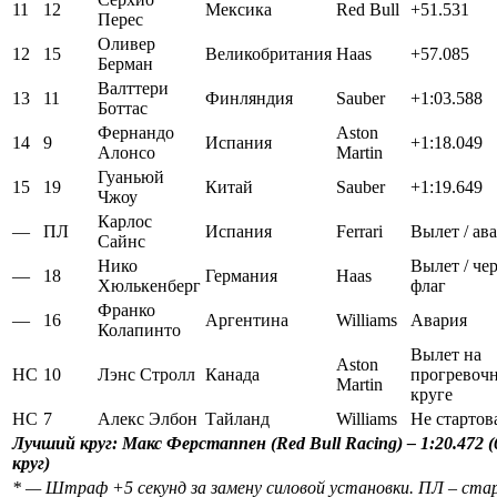
11
12
Мексика
Red Bull
+51.531
Перес
Оливер
12
15
Великобритания
Haas
+57.085
Берман
Валттери
13
11
Финляндия
Sauber
+1:03.588
Боттас
Фернандо
Aston
14
9
Испания
+1:18.049
Алонсо
Martin
Гуаньюй
15
19
Китай
Sauber
+1:19.649
Чжоу
Карлос
—
ПЛ
Испания
Ferrari
Вылет / ав
Сайнс
Нико
Вылет / че
—
18
Германия
Haas
Хюлькенберг
флаг
Франко
—
16
Аргентина
Williams
Авария
Колапинто
Вылет на
Aston
НС
10
Лэнс Стролл
Канада
прогревоч
Martin
круге
НС
7
Алекс Элбон
Тайланд
Williams
Не стартов
Лучший
круг
:
Макс Ферстаппен (Red Bull Racing) – 1:20.472 (
круг)
* — Штраф +5 секунд за замену силовой установки. ПЛ – ста