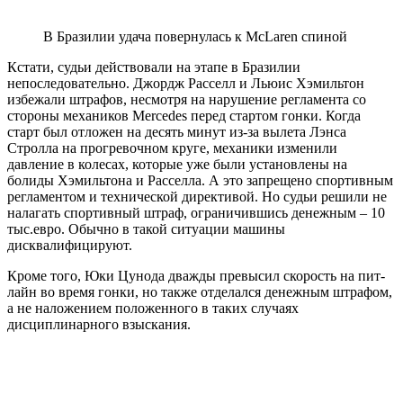
В Бразилии удача повернулась к McLaren спиной
Кстати, судьи действовали на этапе в Бразилии
непоследовательно. Джордж Расселл и Льюис Хэмильтон
избежали штрафов, несмотря на нарушение регламента со
стороны механиков Mercedes перед стартом гонки. Когда
старт был отложен на десять минут из-за вылета Лэнса
Стролла на прогревочном круге, механики изменили
давление в колесах, которые уже были установлены на
болиды Хэмильтона и Расселла. А это запрещено спортивным
регламентом и технической директивой. Но судьи решили не
налагать спортивный штраф, ограничившись денежным – 10
тыс.евро. Обычно в такой ситуации машины
дисквалифицируют.
Кроме того, Юки Цунода дважды превысил скорость на пит-
лайн во время гонки, но также отделался денежным штрафом,
а не наложением положенного в таких случаях
дисциплинарного взыскания.