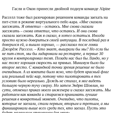
Гасли и Окон принесли двойной подиум команде Alpine
Расселл тоже был разочарован решением команды заехать на
пит-стоп в режиме виртуального пейс-кара.
«Мне сказали
заезжать. Я ответил – остаюсь. Мне снова сказали
заезжать – снова ответил, что остаюсь. И они снова
сказали заезжать. Как я сказал, я хотел остаться. Иногда
просто нужно довериться своей интуиции. В последний раз я
доверился ей, и вышло хорошо, — рассказал после гонки
Джордж Расселл. – Кто знает, выиграли бы мы? Но если бы
не пит-стоп, мы бы лидировали на рестарте, а первые 30
кругов я контролировал темп. Позади нас был бы Ландо, но у
нас тоже хорошая скорость на прямых. Минимум было бы
второе место. С командной точки зрения решение не было
очевидным. А из кокпита было ясно, что будет красный флаг
или реальный пейс-кар, потому что пилотировать в тех
условиях было нереально. Дождь не стихал, я мог видеть
большую черную тучу сверху. Но затем Эндрю Шовлин, по
сути, отменил приказ моего инженера и сказал заезжать. Мы
работаем как команда и стараемся принимать лучшие
решения в конкретный момент. Очевидно, что пилоты,
которые не заехали, стали первым, вторым и третьим, а мы
финишировали выше всех среди тех, кто заехал. Пусть это
будет маленьким утешением для меня».