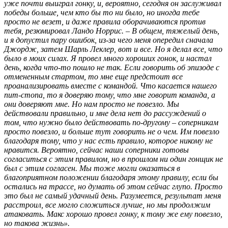
уже почти выиграл гонку, и, вероятно, сегодня он заслуживал
победы больше, чем кто бы то ни было, но иногда тебе
просто не везет, и даже правила оборачиваются против
тебя, резюмировал Ландо Норрис. – В общем, тяжелый день,
и я допустил пару ошибок, из-за чего меня опередил сначала
Джордж, затем Шарль Леклер, вот и все. Но я делал все, что
было в моих силах. Я провел много хороших гонок, и настал
день, когда что-то пошло не так. Если говорить об эпизоде с
отмененным стартом, то мне еще предстоит все
проанализировать вместе с командой. Что касается нашего
пит-стопа, то я доверяю тому, что мне говорит команда, а
они доверяют мне. Но нам просто не повезло. Мы
действовали правильно, и мне дела нет до рассуждений о
том, что нужно было действовать по-другому – соперникам
просто повезло, и больше тут говорить не о чем. Им повезло
благодаря тому, что у нас есть правило, которое никому не
нравится. Вероятно, сейчас наши соперники готовы
согласиться с этим правилом, но в прошлом ни один гонщик не
был с этим согласен. Мы тоже могли оказаться в
благоприятном положении благодаря этому правилу, если бы
остались на трассе, но думать об этом сейчас глупо. Просто
это был не самый удачный день. Разумеется, результат меня
расстроил, все могло сложиться лучше, но мы продолжим
атаковать. Макс хорошо провел гонку, к тому же ему повезло,
но такова жизнь».