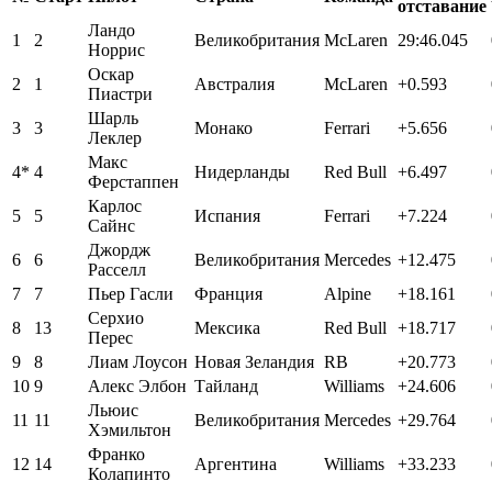
отставание
Ландо
1
2
Великобритания
McLaren
29:46.045
Норрис
Оскар
2
1
Австралия
McLaren
+0.593
Пиастри
Шарль
3
3
Монако
Ferrari
+5.656
Леклер
Макс
4*
4
Нидерланды
Red Bull
+6.497
Ферстаппен
Карлос
5
5
Испания
Ferrari
+7.224
Сайнс
Джордж
6
6
Великобритания
Mercedes
+12.475
Расселл
7
7
Пьер Гасли
Франция
Alpine
+18.161
Серхио
8
13
Мексика
Red Bull
+18.717
Перес
9
8
Лиам Лоусон
Новая Зеландия
RB
+20.773
10
9
Алекс Элбон
Тайланд
Williams
+24.606
Льюис
11
11
Великобритания
Mercedes
+29.764
Хэмильтон
Франко
12
14
Аргентина
Williams
+33.233
Колапинто