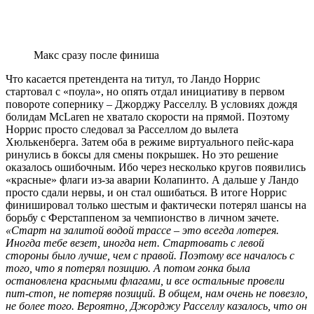
Макс сразу после финиша
Что касается претендента на титул, то Ландо Норрис
стартовал с «поула», но опять отдал инициативу в первом
повороте сопернику – Джорджу Расселлу. В условиях дождя
болидам McLaren не хватало скорости на прямой. Поэтому
Норрис просто следовал за Расселлом до вылета
Хюлькенберга. Затем оба в режиме виртуального пейс-кара
ринулись в боксы для смены покрышек. Но это решение
оказалось ошибочным. Ибо через несколько кругов появились
«красные» флаги из-за аварии Колапинто. А дальше у Ландо
просто сдали нервы, и он стал ошибаться. В итоге Норрис
финишировал только шестым и фактически потерял шансы на
борьбу с Ферстаппеном за чемпионство в личном зачете.
«Старт на залитой водой трассе – это всегда лотерея.
Иногда тебе везет, иногда нет. Стартовать с левой
стороны было лучше, чем с правой. Поэтому все началось с
того, что я потерял позицию. А потом гонка была
остановлена красными флагами, и все остальные провели
пит-стоп, не потеряв позиций. В общем, нам очень не повезло,
не более того. Вероятно, Джорджу Расселлу казалось, что он