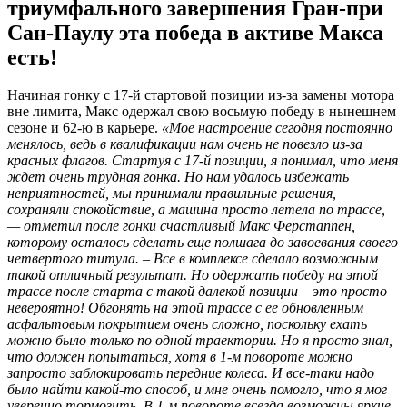
триумфального завершения Гран-при
Сан-Паулу эта победа в активе Макса
есть!
Начиная гонку с 17-й стартовой позиции из-за замены мотора
вне лимита, Макс одержал свою восьмую победу в нынешнем
сезоне и 62-ю в карьере.
«Мое настроение сегодня постоянно
менялось, ведь в квалификации нам очень не повезло из-за
красных флагов. Стартуя с 17-й позиции, я понимал, что меня
ждет очень трудная гонка. Но нам удалось избежать
неприятностей, мы принимали правильные решения,
сохраняли спокойствие, а машина просто летела по трассе,
— отметил после гонки счастливый Макс Ферстаппен,
которому осталось сделать еще полшага до завоевания своего
четвертого титула. – Все в комплексе сделало возможным
такой отличный результат. Но одержать победу на этой
трассе после старта с такой далекой позиции – это просто
невероятно! Обгонять на этой трассе с ее обновленным
асфальтовым покрытием очень сложно, поскольку ехать
можно было только по одной траектории. Но я просто знал,
что должен попытаться, хотя в 1-м повороте можно
запросто заблокировать передние колеса. И все-таки надо
было найти какой-то способ, и мне очень помогло, что я мог
уверенно тормозить. В 1-м повороте всегда возможны яркие