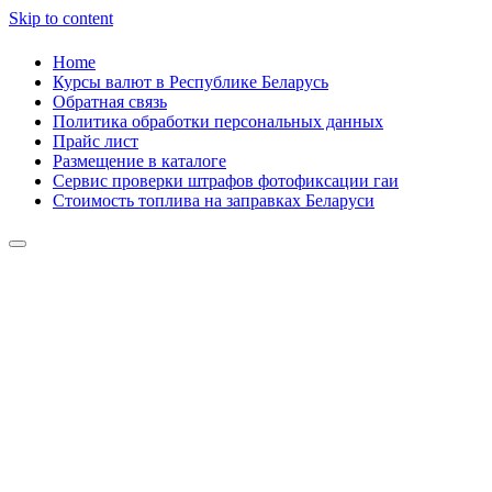
Skip to content
Home
Курсы валют в Республике Беларусь
Обратная связь
Политика обработки персональных данных
Прайс лист
Размещение в каталоге
Сервис проверки штрафов фотофиксации гаи
Стоимость топлива на заправках Беларуси
Авторулевой
Сайт про автомобили