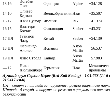
Эстебан
13
16
Франция
Alpine
+34.128
Окон
Оливер
14
10
Великобритания
Haas
+35.507
Берман
15
17
Юки Цунода
Япония
RB
+41.374
Валттери
16
15
Финляндия
Sauber
+43.231
Боттас
Гуаньюй
17
ПЛ
Китай
Sauber
+54.139
Чжоу
Фернандо
Aston
18
ПЛ
Испания
+56.537
Алонсо
Martin
Aston
19
ПЛ
Лэнс Стролл
Канада
+57.983
Martin
Нико
Механическ
—
12
Германия
Haas
Хюлькенберг
проблемы
Лучший
круг
:
Серхио Перес (Red Bull Racing) – 1:11.678 (24-й 
216.417 км/ч)
ПЛ – старт с пит-лайн за нарушение правила закрытого парка
Штраф +5 секунд за нарушение режима виртуального автомо
безопасности