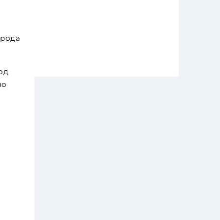
 рода
од
но