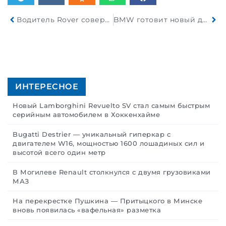
Водитель Rover совершил наезд на сожительницу и, не поняв что именно произошло, уехал
BMW готовит новый двигатель внутреннего сгорания
ИНТЕРЕСНОЕ
Новый Lamborghini Revuelto SV стал самым быстрым
серийным автомобилем в Хоккенхайме
Bugatti Destrier — уникальный гиперкар с
двигателем W16, мощностью 1600 лошадиных сил и
высотой всего один метр
В Могилеве Renault столкнулся с двумя грузовиками
МАЗ
На перекрестке Пушкина — Притыцкого в Минске
вновь появилась «вафельная» разметка