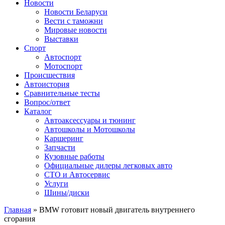
Сайт про автомобили
Новости
Новости Беларуси
Вести с таможни
Мировые новости
Выставки
Спорт
Автоспорт
Мотоспорт
Происшествия
Автоистория
Сравнительные тесты
Вопрос/ответ
Каталог
Автоакcессуары и тюнинг
Автошколы и Мотошколы
Каршеринг
Запчасти
Кузовные работы
Официальные дилеры легковых авто
СТО и Автосервис
Услуги
Шины/диски
Главная
»
BMW готовит новый двигатель внутреннего
сгорания