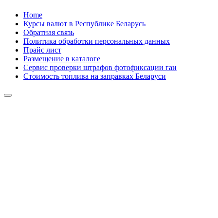
Skip
Home
to
Курсы валют в Республике Беларусь
content
Обратная связь
Политика обработки персональных данных
Прайс лист
Размещение в каталоге
Сервис проверки штрафов фотофиксации гаи
Стоимость топлива на заправках Беларуси
Авторулевой
Сайт про автомобили
Авторулевой