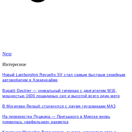
Next
Интересное
Новый Lamborghini Revuelto SV стал самым быстрым серийным
автомобилем в Хоккенхайме
Bugatti Destrier — уникальный гиперкар с двигателем W16,
мощностью 1600 лошадиных сил и высотой всего один метр
В Могилеве Renault столкнулся с двумя грузовиками МАЗ
На перекрестке Пушкина — Притыцкого в Минске вновь
появилась «вафельная» разметка