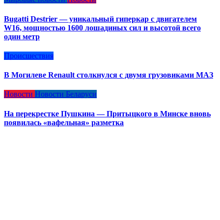
Bugatti Destrier — уникальный гиперкар с двигателем
W16, мощностью 1600 лошадиных сил и высотой всего
один метр
Происшествия
В Могилеве Renault столкнулся с двумя грузовиками МАЗ
Новости
Новости Беларуси
На перекрестке Пушкина — Притыцкого в Минске вновь
появилась «вафельная» разметка