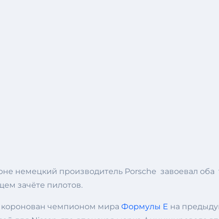
оне немецкий производитель Porsche завоевал оба 
щем зачёте пилотов.
л коронован чемпионом мира
Формулы E
на предыду