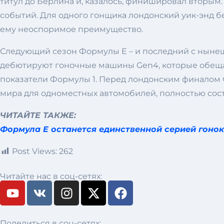
титул до Берлина и, казалось, финишировал вторым. 
событий. Для одного гонщика лондонский уик-энд бе
ему неоспоримое преимущество.
Следующий сезон Формулы E – и последний с нынешни
дебютируют гоночные машины Gen4, которые обещаю
показатели Формулы 1. Перед лондонским финалом 
мира для одноместных автомобилей, полностью сост
ЧИТАЙТЕ ТАКЖЕ:
Формула E останется единственной серией гонок
Post Views:
262
Читайте нас в соц-сетях:
Поделиться в соц-сетях: