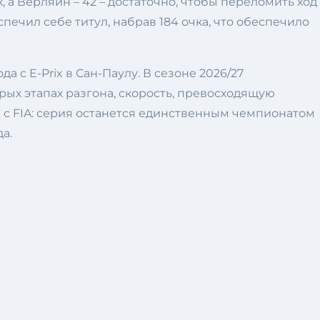
, а Верляйн – 42 – достаточно, чтобы переломить ход
ечил себе титул, набрав 184 очка, что обеспечило
с E-Prix в Сан-Паулу. В сезоне 2026/27
ых этапах разгона, скорость, превосходящую
с FIA: серия останется единственным чемпионатом
а.