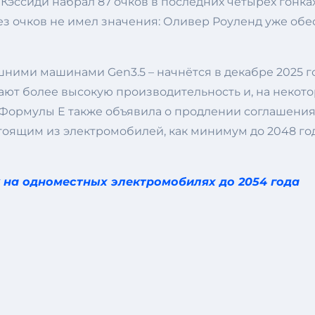
Кэссиди набрал 87 очков в последних четырёх гонках
з очков не имел значения: Оливер Роуленд уже обесп
ми машинами Gen3.5 – начнётся в декабре 2025 года 
т более высокую производительность и, на некотор
Формулы E также объявила о продлении соглашения 
оящим из электромобилей, как минимум до 2048 год
 на одноместных электромобилях до 2054 года