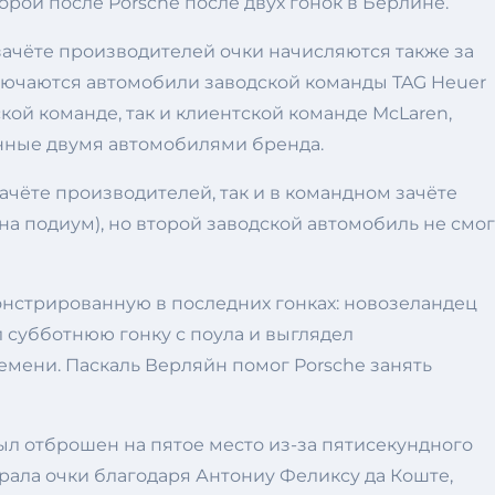
рой после Porsche после двух гонок в Берлине.
зачёте производителей очки начисляются также за
включаются автомобили заводской команды TAG Heuer
дской команде, так и клиентской команде McLaren,
анные двумя автомобилями бренда.
зачёте производителей, так и в командном зачёте
а подиум), но второй заводской автомобиль не смог
онстрированную в последних гонках: новозеландец
л субботнюю гонку с поула и выглядел
емени. Паскаль Верляйн помог Porsche занять
ыл отброшен на пятое место из-за пятисекундного
рала очки благодаря Антониу Феликсу да Коште,