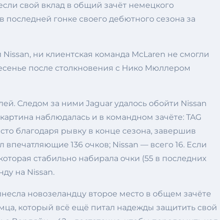
если свой вклад в общий зачёт немецкого
 последней гонке своего дебютного сезона за
 Nissan, ни клиентская команда McLaren не смогли
кресенье после столкновения с Нико Мюллером
лей. Следом за ними Jaguar удалось обойти Nissan
 картина наблюдалась и в командном зачёте: TAG
есто благодаря рывку в конце сезона, завершив
 впечатляющие 136 очков; Nissan — всего 16. Если
которая стабильно набирала очки (55 в последних
ду на Nissan.
ринесла новозеландцу второе место в общем зачёте
емца, который всё ещё питал надежды защитить свой