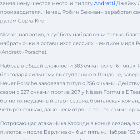
занявшему шестое место, и пилоту
Andretti
Джейку Д
производителя. Немец Робин Бекманн заработал сво
рулём Cupra-Kiro.
Nissan, напротив, в субботу набрал очки только бл
набрать очки в оставшихся сессиях: чемпион мира 
(Andretti-Porsche).
Набрав в общей сложности 383 очка после 16 гонок, 
благодаря сильному выступлению в Лондоне, заверши
Heuer Porsche завоевала титул с 256 очками. Дейст
сезон с 227 очками против 207 у Nissan Formula E T
бы не их неудачный старт сезона, британская команд
четырёх гонках), даже несмотря на то, что самые я
Потрясающая атака Ника Кэссиди в конце сезона, вк
пилотов – после Берлина он был пятым. Набрав 153 