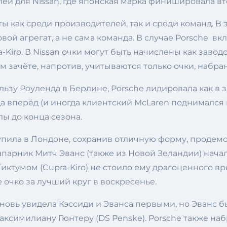
ей для Nissan, где японская марка финишировала вто
 как среди производителей, так и среди команд. В 
вой агрегат, а не сама команда. В случае Porsche 
a-Kiro. В Nissan очки могут быть начислены как заво
м зачёте, напротив, учитываются только очки, набр
льзу Роуленда в Берлине, Porsche лидировала как в 
 вперёд (и иногда клиентский McLaren поднимался н
лы до конца сезона.
тупила в Лондоне, сохранив отличную форму, продем
напарник Митч Эванс (также из Новой Зеландии) нача
ктумом (Cupra-Kiro) не стоило ему драгоценного вр
 очко за лучший круг в воскресенье.
новь увидела Кэссиди и Эванса первыми, но Эванс б
симилиану Гюнтеру (DS Penske). Porsche также наб