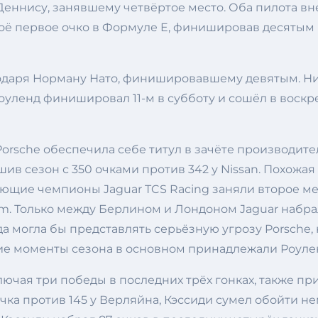
еннису, занявшему четвёртое место. Оба пилота вн
ё первое очко в Формуле E, финишировав десятым в
агодаря Норману Нато, финишировавшему девятым. Ни
Роуленд финишировал 11-м в субботу и сошёл в вос
Porsche обеспечила себе титул в зачёте производите
в сезон с 350 очками против 342 у Nissan. Похожая
вующие чемпионы Jaguar TCS Racing заняли второе м
eam. Только между Берлином и Лондоном Jaguar набрал
а могла бы представлять серьёзную угрозу Porsche, 
ркие моменты сезона в основном принадлежали Роулен
лючая три победы в последних трёх гонках, также п
очка против 145 у Верляйна, Кэссиди сумел обойти н