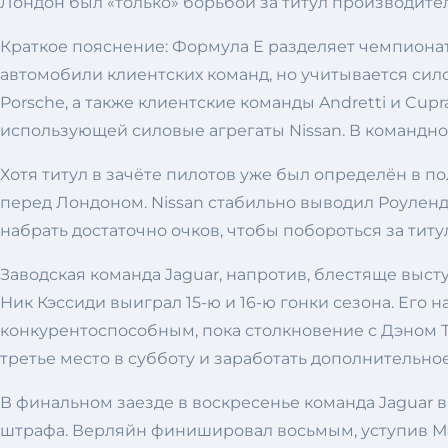
Лондон был «только» борьбой за титул производител
Краткое пояснение: Формула E разделяет чемпионаты
автомобили клиентских команд, но учитывается сило
Porsche, а также клиентские команды Andretti и Cupr
использующей силовые агрегаты Nissan. В командно
Хотя титул в зачёте пилотов уже был определён в по
перед Лондоном. Nissan стабильно выводил Роуленда
набрать достаточно очков, чтобы побороться за титу
Заводская команда Jaguar, напротив, блестяще выс
Ник Кэссиди выиграл 15-ю и 16-ю гонки сезона. Его 
конкурентоспособным, пока столкновение с Дэном Ти
третье место в субботу и заработать дополнительное
В финальном заезде в воскресенье команда Jaguar в
штрафа. Верляйн финишировал восьмым, уступив Мак