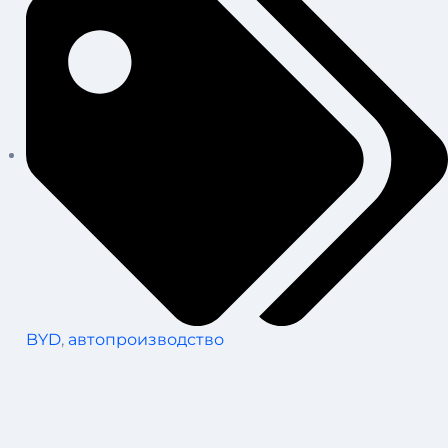
BYD
,
автопроизводство