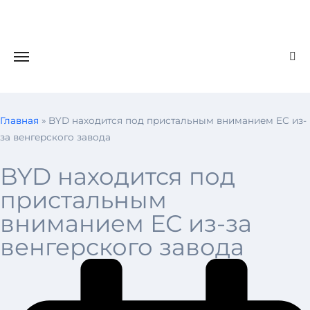
Главная
»
BYD находится под пристальным вниманием ЕС из-
за венгерского завода
BYD находится под
пристальным
вниманием ЕС из-за
венгерского завода