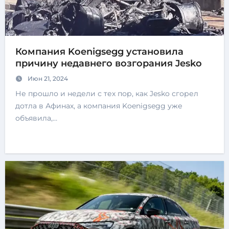
Компания Koenigsegg установила
причину недавнего возгорания Jesko
Июн 21, 2024
Не прошло и недели с тех пор, как Jesko сгорел
дотла в Афинах, а компания Koenigsegg уже
объявила,…