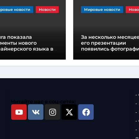
ровые новости
Новости
Мировые новости
Ново
ra показала
За несколько месяцев
ементы нового
его презентации
айнерского языка в
появились фотограф
еддверии
нового Smart #2
езентации концепт-
ра
-
Читайте нас в соц-сетях:
-
-
-
-
д