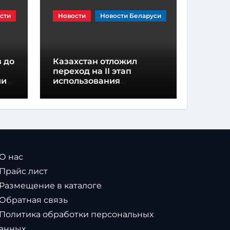
сти
Новости
Новости Беларуси
 до
Казахстан отложил
переход на II этап
ии
использования
навигационных пломб
из-за дефицита
устройств
 О нас
 Прайс лист
 Размещение в каталоге
 Обратная связь
 Политика обработки персональных
анных