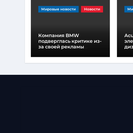
Мировые новости
Новости
Ми
Компания BMW
Acu
подверглась критике из-
эл
за своей рекламы
диз
Человека-паука в салоне
пр
автомобиля
пр
ка