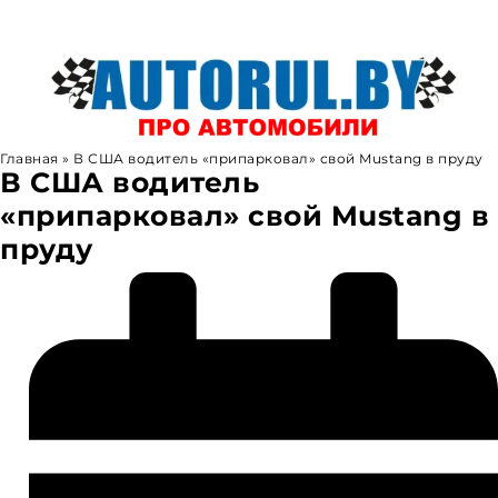
Skip
to
content
Главная
»
В США водитель «припарковал» свой Mustang в пруду
В США водитель
«припарковал» свой Mustang в
пруду