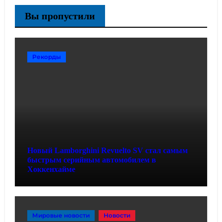
Вы пропустили
Рекорды
Новый Lamborghini Revuelto SV стал самым
быстрым серийным автомобилем в
Хоккенхайме
Мировые новости
Новости