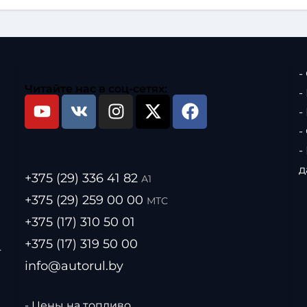
отой всего один метр
-
Читайте нас в соц-сетях:
-
-
-
-
д
+375 (29) 336 41 82
А1
+375 (29) 259 00 00
МТС
+375 (17) 310 50 01
+375 (17) 319 50 00
.
info@autorul.by
- Цены на топливо