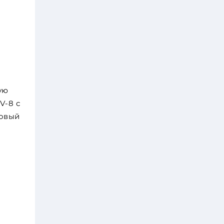
ую
V-8 с
новый