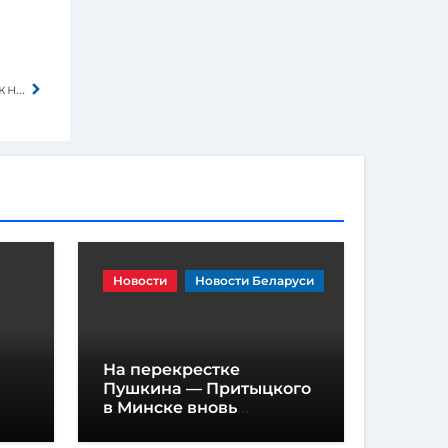
Популярные американские большие внедорожники «отстают» по стандартам безопасности
Новости
Новости Беларуси
На перекрестке
Пушкина — Притыцкого
в Минске вновь
появилась «вафельная»
разметка