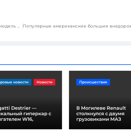
Toyota Yaris Cross — самая продаваемая модель B-SUV в Европе
ровые новости
Новости
Происшествия
atti Destrier —
В Могилеве Renault
икальный гиперкар с
столкнулся с двумя
гателем W16,
грузовиками МАЗ
щностью 1600
шадиных сил и