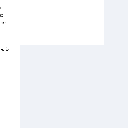
н
ию
сле
ужба