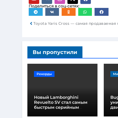
Поделиться в соц-сетях:
Вы пропустили
Рекорды
Ми
Новый Lamborghini
Bug
Revuelto SV стал самым
ун
быстрым серийным
дви
автомобилем в
мо
Хоккенхайме
ло