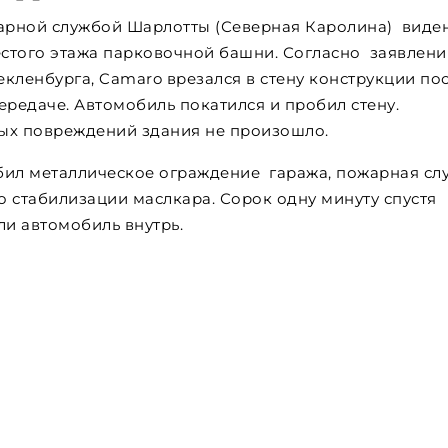
арной службой Шарлотты (Северная Каролина) виде
стого этажа парковочной башни. Согласно заявлен
ленбурга, Camaro врезался в стену конструкции по
передаче. Автомобиль покатился и пробил стену.
ных повреждений здания не произошло.
обил металлическое ограждение гаража, пожарная сл
 стабилизации маслкара. Сорок одну минуту спустя
и автомобиль внутрь.