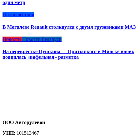
один метр
Происшествия
В Могилеве Renault столкнулся с двумя грузовиками МАЗ
Новости
Новости Беларуси
На перекрестке Пушкина — Притыцкого в Минске вновь
появилась «вафельная» разметка
ООО Авторулевой
УНП:
101513467