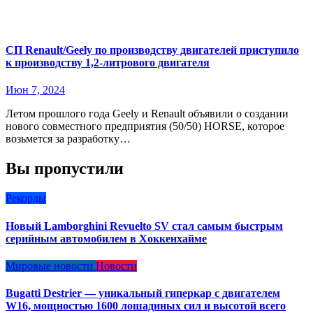
СП Renault/Geely по производству двигателей приступило
к производству 1,2-литрового двигателя
Июн 7, 2024
Летом прошлого года Geely и Renault объявили о создании
нового совместного предприятия (50/50) HORSE, которое
возьмется за разработку…
Вы пропустили
Рекорды
Новый Lamborghini Revuelto SV стал самым быстрым
серийным автомобилем в Хоккенхайме
Мировые новости
Новости
Bugatti Destrier — уникальный гиперкар с двигателем
W16, мощностью 1600 лошадиных сил и высотой всего