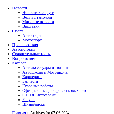
Авторулевой
Сайт про автомобили
Новости
Новости Беларуси
Вести с таможни
Мировые новости
Выставки
Спорт
Автоспорт
Мотоспорт
Происшествия
Автоистория
Сравнительные тесты
Вопрос/ответ
Каталог
Автоакcессуары и тюнинг
Автошколы и Мотошколы
Каршеринг
Запчасти
Кузовные работы
Официальные дилеры легковых авто
СТО и Автосервис
Услуги
Шины/диски
Главная
»
Archives for 07.06.2024