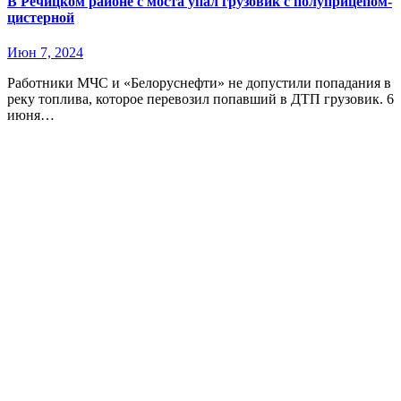
В Речицком районе с моста упал грузовик с полуприцепом-
цистерной
Июн 7, 2024
Работники МЧС и «Белоруснефти» не допустили попадания в
реку топлива, которое перевозил попавший в ДТП грузовик. 6
июня…