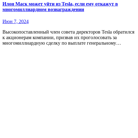
Илон Маск может уйти из Tesla, если ему откажут в
многомиллиардном вознаграждении
Июн 7, 2024
Высокопоставленный член совета директоров Tesla обратился
к акционерам компании, призвав их проголосовать за
многомиллиардную сделку по выплате генеральному…