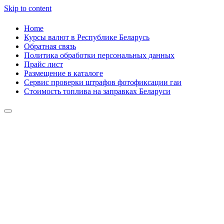
Skip to content
Home
Курсы валют в Республике Беларусь
Обратная связь
Политика обработки персональных данных
Прайс лист
Размещение в каталоге
Сервис проверки штрафов фотофиксации гаи
Стоимость топлива на заправках Беларуси
Авторулевой
Сайт про автомобили