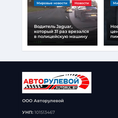
Мировые новости
Новости
Ми
Водитель Jaguar,
Но
который 31 раз врезался
це
в полицейскую машину,
пик
приговорен к
на
тюремному заключению
ООО Авторулевой
УНП:
101513467