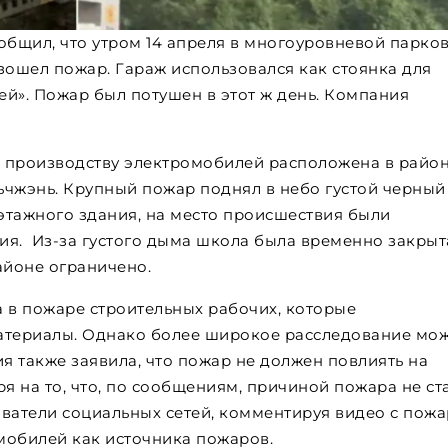
общил, что утром 14 апреля в многоуровневой парков
шел пожар. Гараж использовался как стоянка для
й». Пожар был потушен в этот ж день. Компания
 производству электромобилей расположена в райо
жэнь. Крупный пожар поднял в небо густой черный
этажного здания, на место происшествия были
. Из-за густого дыма школа была временно закрыта
айоне ограничено.
в пожаре строительных рабочих, которые
териалы. Однако более широкое расследование мо
 также заявила, что пожар не должен повлиять на
я на то, что, по сообщениям, причиной пожара не ст
ватели социальных сетей, комментируя видео с пожа
мобилей как источника пожаров.