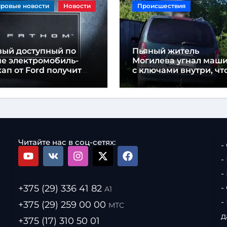
ровые новости
Новости
Происшествия
вый доступный по
Пьяный житель
не электромобиль-
Могилева угнал маш
ап от Ford получит
с ключами внутри, чт
звание «Fathom»
«подъехать» до дома
Читайте нас в соц-сетях:
-
-
-
+375 (29) 336 41 82
-
А1
-
+375 (29) 259 00 00
МТС
д
+375 (17) 310 50 01