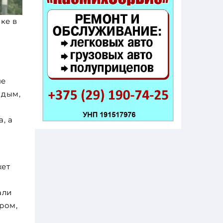
ке в
не
 дым,
, а
жет
али
ром,