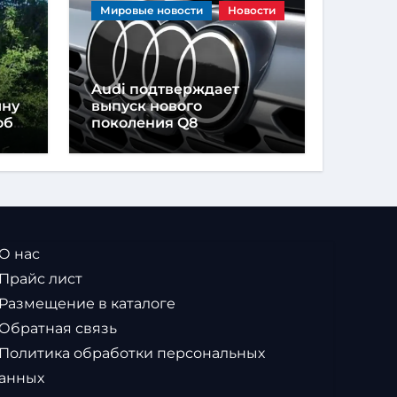
Мировые новости
Новости
Audi подтверждает
ину
выпуск нового
обы
поколения Q8
 О нас
 Прайс лист
 Размещение в каталоге
 Обратная связь
 Политика обработки персональных
анных