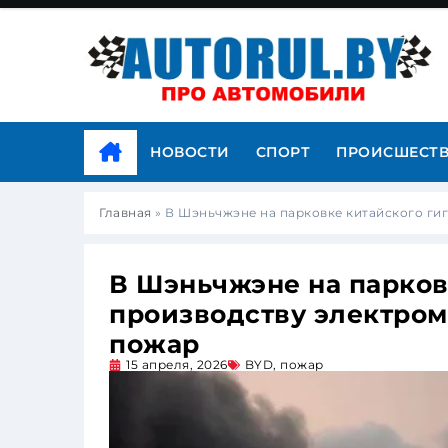
НОВОСТИ
СПОРТ
ПРОИСШЕСТ
Главная
»
В Шэньчжэне на парковке китайского ги
В Шэньчжэне на парков
производству электро
пожар
15 апреля, 2026
BYD
,
пожар