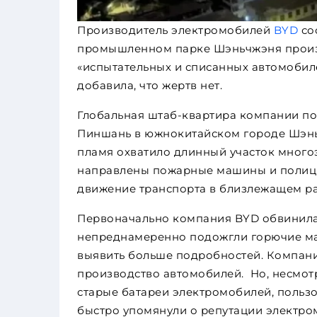
Производитель электромобилей
BYD
со
промышленном парке Шэньчжэня произо
«испытательных и списанных автомобиле
добавила, что жертв нет.
Глобальная штаб-квартира компании по
Пиншань в южнокитайском городе Шэньч
пламя охватило длинный участок много
направлены пожарные машины и полиция
движение транспорта в близлежащем р
Первоначально компания BYD обвинила 
непреднамеренно подожгли горючие ма
выявить больше подробностей. Компания
производство автомобилей. Но, несмотр
старые батареи электромобилей, пользо
быстро упомянули о репутации электро