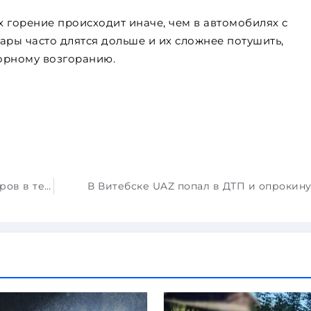
 горение происходит иначе, чем в автомобилях с
ары часто длятся дольше и их сложнее потушить,
орному возгоранию.
Компания Stellantis уволила 650 инженеров в техническом центре Opel в Германии
В Витебске UAZ попал в ДТП и опрокин